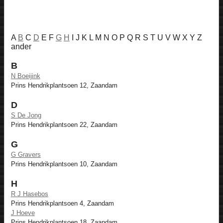
A
B
C
D
E F
G
H
I J K L M N O P Q R S T U V W X Y Z
ander
B
N Boeijink
Prins Hendrikplantsoen 12, Zaandam
D
S De Jong
Prins Hendrikplantsoen 22, Zaandam
G
G Gravers
Prins Hendrikplantsoen 10, Zaandam
H
R J Hasebos
Prins Hendrikplantsoen 4, Zaandam
J Hoeve
Prins Hendrikplantsoen 18, Zaandam