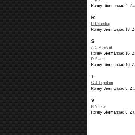
Ronny Biermanpad 4, Z
R
R Reurslag
Ronny Biermanpad 18, 
S
A C P Swart
Ronny Biermanpad 16, 
D Swart
Ronny Biermanpad 16, 
T
G J Tegelaar
Ronny Biermanpad 8, Z
V
N Visser
Ronny Biermanpad 6, Z