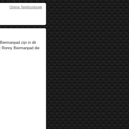
Online Telefoonboek
iermanpad zijn in dit
at Ronny Biermanpad die