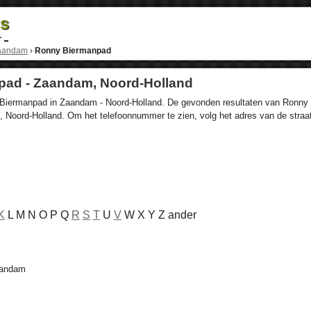
ds
r
aandam
›
Ronny Biermanpad
ad - Zaandam, Noord-Holland
 Biermanpad in Zaandam - Noord-Holland. De gevonden resultaten van Ronny B
 Noord-Holland. Om het telefoonnummer te zien, volg het adres van de stra
K
L M N O P Q
R
S
T
U
V
W X Y Z ander
aandam