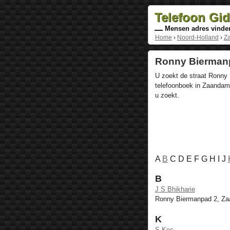
Telefoon Gi
Mensen adres vinde
Home
›
Noord-Holland
›
Z
Ronny Biermanp
U zoekt de straat Ronny
telefoonboek in Zaandam,
u zoekt.
A
B
C D E F G H I J
B
J S Bhikharie
Ronny Biermanpad 2, Z
K
S Koc