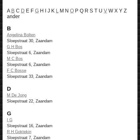
A
B
C
D
E F
G
H I J K
L
M N
O
P Q R S T U
V
W X Y Z
ander
B
Angelina Bolten
Sloepstraat 30, Zaandam
G H Bos
Sloepstraat 6, Zaandam
M C Bos
Sloepstraat 6, Zaandam
F C Bosse
Sloepstraat 33, Zaandam
D
M De Jong
Sloepstraat 22, Zaandam
G
I G
Sloepstraat 16, Zaandam
R H Goktekin
Sloepstraat 7, Zaandam