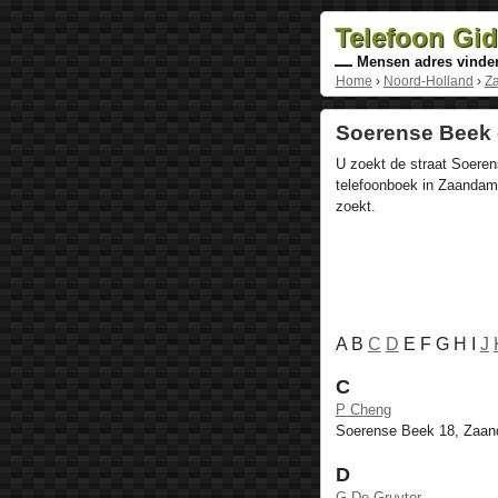
Telefoon Gi
Mensen adres vinde
Home
›
Noord-Holland
›
Z
Soerense Beek 
U zoekt de straat Soeren
telefoonboek in Zaandam,
zoekt.
A B
C
D
E F G H I
J
C
P Cheng
Soerense Beek 18, Zaa
D
G De Gruyter