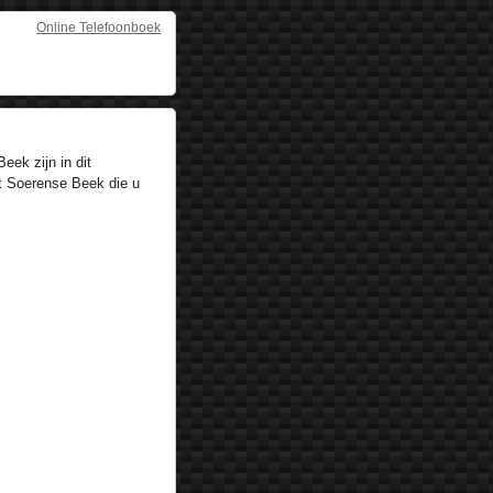
Online Telefoonboek
ek zijn in dit
t Soerense Beek die u