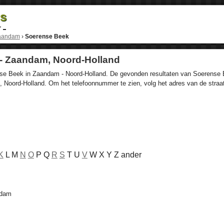
ds
r
aandam
›
Soerense Beek
- Zaandam, Noord-Holland
se Beek in Zaandam - Noord-Holland. De gevonden resultaten van Soerense Be
 Noord-Holland. Om het telefoonnummer te zien, volg het adres van de straa
K
L M
N
O
P Q
R
S
T U
V
W X Y Z ander
ndam