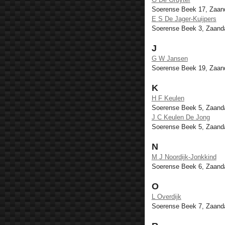
Soerense Beek 17, Zaa
E S De Jager-Kuijpers
Soerense Beek 3, Zaan
J
G W Jansen
Soerense Beek 19, Zaa
K
H F Keulen
Soerense Beek 5, Zaan
J C Keulen De Jong
Soerense Beek 5, Zaan
N
M J Noordijk-Jonkkind
Soerense Beek 6, Zaan
O
L Overdijk
Soerense Beek 7, Zaan