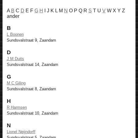
A
B
C
D
E F
G
H
I J K L M
N
O P Q R
S
T U
V
W X Y Z
ander
B
L Boonen
Sundsvalstraat 9, Zaandam
D
J M Duits
Sundsvalstraat 14, Zaandam
G
M C Giling
Sundsvalstraat 8, Zaandam
H
R Harmsen
Sundsvalstraat 10, Zaandam
N
Lionel Neijndorff
Sundsvalstraat 5, Zaandam