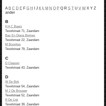
A
B
C
D
E
F
G
H
I J
K
L
M
N
O
P
Q R
S
T
U
V
W
X Y Z
ander
B
H A C Baars
Texelstraat 71, Zaandam
Bas En Diana Beijnes
Texelstraat 22, Zaandam
M Boontjes
Texelstraat 79, Zaandam
C
D Claasen
Texelstraat 43, Zaandam
D
W De Birk
Texelstraat 54, Zaandam
M J De Brouwer
Texelstraat 52, Zaandam
R De Ligt
Texelstraat 39, Zaandam