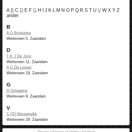
A
B
C
D
E F
G
H I J K L M N O P Q R S T U
V
W X Y Z
ander
B
A G Bruijstens
Weiteveen 5, Zaandam
D
T K J De Jong
Weiteveen 11, Zaandam
A G De Looper
Weiteveen 19, Zaandam
G
D Grippeling
Weiteveen 9, Zaandam
V
S VD Nieuwendijk
Weiteveen 29, Zaandam