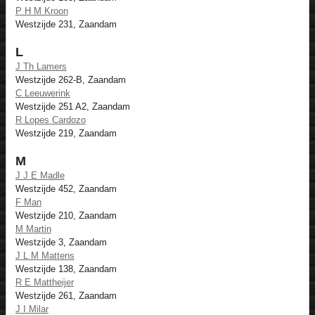
P H M Kroon
Westzijde 231, Zaandam
L
J Th Lamers
Westzijde 262-B, Zaandam
C Leeuwerink
Westzijde 251 A2, Zaandam
R Lopes Cardozo
Westzijde 219, Zaandam
M
J J E Madle
Westzijde 452, Zaandam
F Man
Westzijde 210, Zaandam
M Martin
Westzijde 3, Zaandam
J L M Mattens
Westzijde 138, Zaandam
R E Mattheijer
Westzijde 261, Zaandam
J I Milar