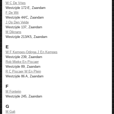
W C De Vries
Westzijde 172-E, Zaandam
F De Wit
Westzijde 44/C, Zaandam
J Op Den Velde
Westzijde 137, Zaandam
M Diknans
Westzijde 213/K5, Zaandam
E
W F Kempes-Odinga J En Kempes
Westzijde 239, Zaandam
Rob Mieke En Piscaer
Westzijde 89, Zaandam
R C Piscaer W En Plein
Westzijde 86 A, Zaandam
F
M Fonteijn
Westzijde 245, Zaandam
G
M Galj