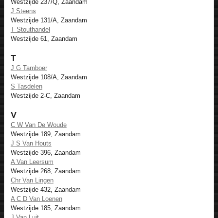
Westzijde 237/Q, Zaandam
J Steens
Westzijde 131/A, Zaandam
T Stouthandel
Westzijde 61, Zaandam
T
J G Tamboer
Westzijde 108/A, Zaandam
S Tasdelen
Westzijde 2-C, Zaandam
V
C W Van De Woude
Westzijde 189, Zaandam
J S Van Houts
Westzijde 396, Zaandam
A Van Leersum
Westzijde 268, Zaandam
Chr Van Lingen
Westzijde 432, Zaandam
A C D Van Loenen
Westzijde 185, Zaandam
J Van Luit