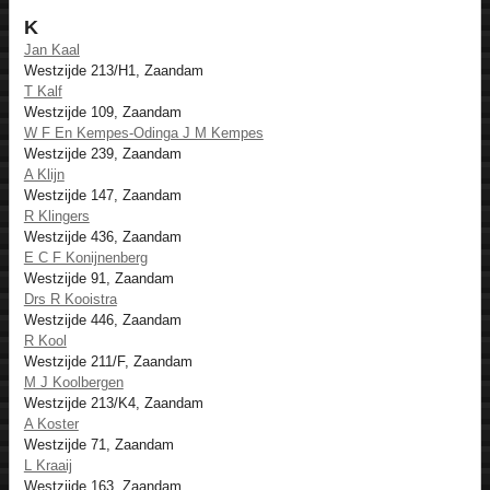
K
Jan Kaal
Westzijde 213/H1, Zaandam
T Kalf
Westzijde 109, Zaandam
W F En Kempes-Odinga J M Kempes
Westzijde 239, Zaandam
A Klijn
Westzijde 147, Zaandam
R Klingers
Westzijde 436, Zaandam
E C F Konijnenberg
Westzijde 91, Zaandam
Drs R Kooistra
Westzijde 446, Zaandam
R Kool
Westzijde 211/F, Zaandam
M J Koolbergen
Westzijde 213/K4, Zaandam
A Koster
Westzijde 71, Zaandam
L Kraaij
Westzijde 163, Zaandam