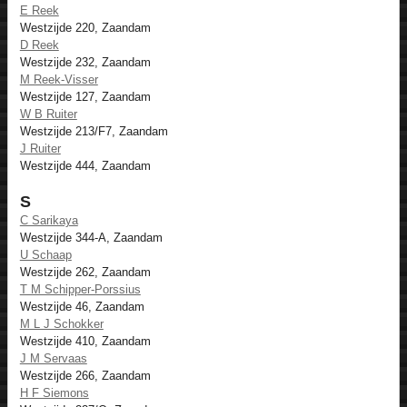
E Reek
Westzijde 220, Zaandam
D Reek
Westzijde 232, Zaandam
M Reek-Visser
Westzijde 127, Zaandam
W B Ruiter
Westzijde 213/F7, Zaandam
J Ruiter
Westzijde 444, Zaandam
S
C Sarikaya
Westzijde 344-A, Zaandam
U Schaap
Westzijde 262, Zaandam
T M Schipper-Porssius
Westzijde 46, Zaandam
M L J Schokker
Westzijde 410, Zaandam
J M Servaas
Westzijde 266, Zaandam
H F Siemons