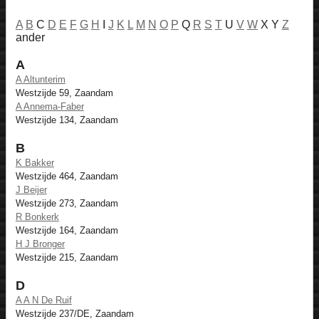
A
B
C
D
E
F
G
H
I
J
K
L
M
N
O
P
Q
R
S
T
U
V
W
X Y
Z
ander
A
A Altunterim
Westzijde 59, Zaandam
A Annema-Faber
Westzijde 134, Zaandam
B
K Bakker
Westzijde 464, Zaandam
J Beijer
Westzijde 273, Zaandam
R Bonkerk
Westzijde 164, Zaandam
H J Bronger
Westzijde 215, Zaandam
D
A A N De Ruif
Westzijde 237/DE, Zaandam