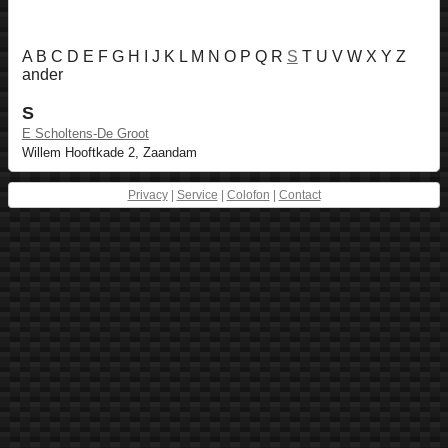
A B C D E F G H I J K L M N O P Q R
S
T U V W X Y Z
ander
S
E Scholtens-De Groot
Willem Hooftkade 2, Zaandam
Privacy
|
Service
|
Colofon
|
Contact