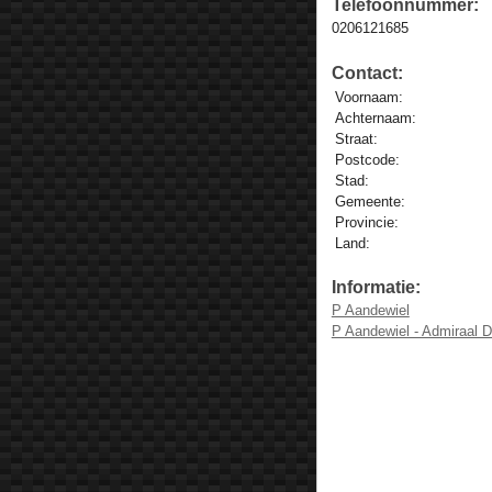
Telefoonnummer:
0206121685
Contact:
Voornaam:
Achternaam:
Straat:
Postcode:
Stad:
Gemeente:
Provincie:
Land:
Informatie:
P Aandewiel
P Aandewiel - Admiraal 