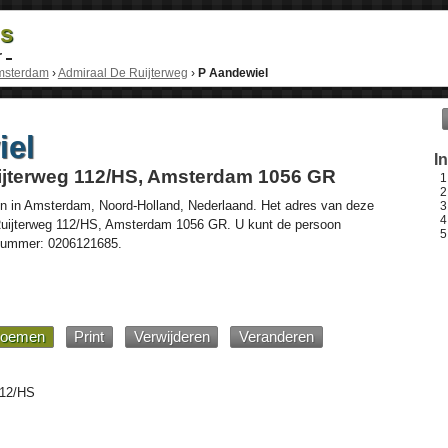
ds
r
msterdam
›
Admiraal De Ruijterweg
›
P Aandewiel
iel
I
ijterweg 112/HS, Amsterdam 1056 GR
n in
Amsterdam
,
Noord-Holland
,
Nederlaand
. Het adres van deze
uijterweg 112/HS
, Amsterdam
1056 GR
. U kunt de persoon
nnummer:
0206121685
.
oemen
Print
Verwijderen
Veranderen
112/HS