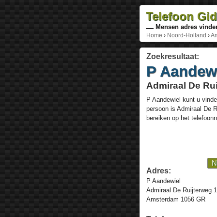
Telefoon Gi
Mensen adres vinde
Home
›
Noord-Holland
›
A
Zoekresultaat:
P Aandew
Admiraal De Ru
P Aandewiel
kunt u vinde
persoon is
Admiraal De R
bereiken op het telefoo
N
Adres:
P Aandewiel
Admiraal De Ruijterweg 
Amsterdam 1056 GR