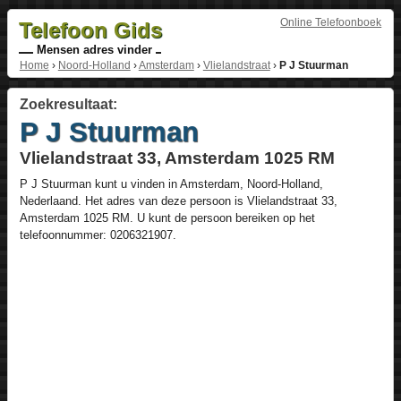
Online Telefoonboek
Telefoon Gids
Mensen adres vinder
Home
›
Noord-Holland
›
Amsterdam
›
Vlielandstraat
›
P J Stuurman
Zoekresultaat:
P J Stuurman
Vlielandstraat 33, Amsterdam 1025 RM
P J Stuurman
kunt u vinden in
Amsterdam
,
Noord-Holland
,
Nederlaand
. Het adres van deze persoon is
Vlielandstraat 33
,
Amsterdam
1025 RM
. U kunt de persoon bereiken op het
telefoonnummer:
0206321907
.