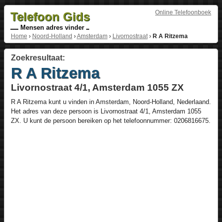
Online Telefoonboek
Telefoon Gids
Mensen adres vinder
Home
›
Noord-Holland
›
Amsterdam
›
Livornostraat
›
R A Ritzema
Zoekresultaat:
R A Ritzema
Livornostraat 4/1, Amsterdam 1055 ZX
R A Ritzema
kunt u vinden in
Amsterdam
,
Noord-Holland
,
Nederlaand
.
Het adres van deze persoon is
Livornostraat 4/1
, Amsterdam
1055
ZX
. U kunt de persoon bereiken op het telefoonnummer:
0206816675
.