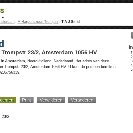
ds
r
msterdam
›
M Harpertszoon Trompstr
›
T A J Smid
d
I
 Trompstr 23/2, Amsterdam 1056 HV
 in
Amsterdam
,
Noord-Holland
,
Nederlaand
. Het adres van deze
n Trompstr 23/2
, Amsterdam
1056 HV
. U kunt de persoon bereiken
0206756339
.
oemen
Print
Verwijderen
Veranderen
 23/2