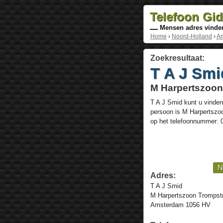
Telefoon Gi
Mensen adres vinde
Home
›
Noord-Holland
›
A
Zoekresultaat:
T A J Smi
M Harpertszoon
T A J Smid
kunt u vinden
persoon is
M Harpertszoo
op het telefoonnummer:
N
Adres:
T A J Smid
M Harpertszoon Trompstr
Amsterdam 1056 HV