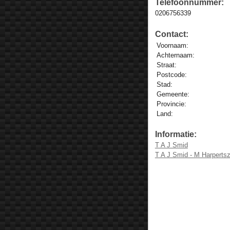
Telefoonnummer:
0206756339
Contact:
Voornaam:
Achternaam:
Straat:
Postcode:
Stad:
Gemeente:
Provincie:
Land:
Informatie:
T A J Smid
T A J Smid - M Harperts