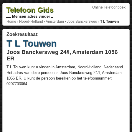
Online Telefoonboek
Telefoon Gids
Mensen adres vinder
Home
›
Noord-Holland
›
Amsterdam
›
Joos Banckersweg
›
T L Touwen
Zoekresultaat:
T L Touwen
Joos Banckersweg 24/I, Amsterdam 1056
ER
T L Touwen
kunt u vinden in
Amsterdam
,
Noord-Holland
,
Nederlaand
.
Het adres van deze persoon is
Joos Banckersweg 24/I
, Amsterdam
1056 ER
. U kunt de persoon bereiken op het telefoonnummer:
0207703064
.