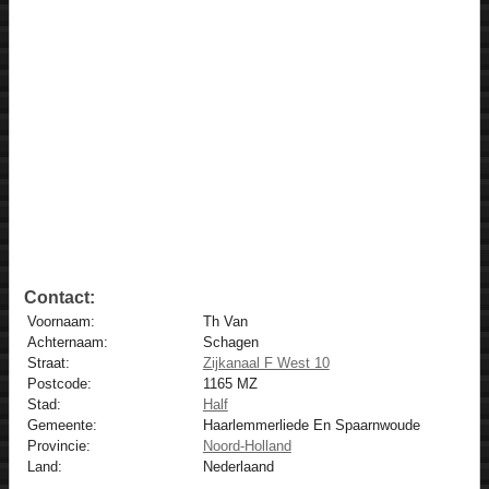
Contact:
Voornaam:
Th Van
Achternaam:
Schagen
Straat:
Zijkanaal F West 10
Postcode:
1165 MZ
Stad:
Half
Gemeente:
Haarlemmerliede En Spaarnwoude
Provincie:
Noord-Holland
Land:
Nederlaand