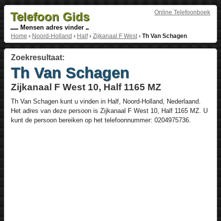
Online Telefoonboek
Telefoon Gids
Mensen adres vinder
Home
›
Noord-Holland
›
Half
›
Zijkanaal F West
›
Th Van Schagen
Zoekresultaat:
Th Van Schagen
Zijkanaal F West 10, Half 1165 MZ
Th Van Schagen
kunt u vinden in
Half
,
Noord-Holland
,
Nederlaand
.
Het adres van deze persoon is
Zijkanaal F West 10
, Half
1165 MZ
. U
kunt de persoon bereiken op het telefoonnummer:
0204975736
.