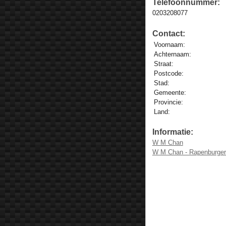
Telefoonnummer:
0203208077
Contact:
Voornaam:
Achternaam:
Straat:
Postcode:
Stad:
Gemeente:
Provincie:
Land:
Informatie:
W M Chan
W M Chan - Rapenburger