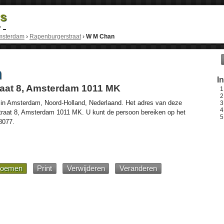
ds
r
msterdam
›
Rapenburgerstraat
›
W M Chan
n
I
aat 8, Amsterdam 1011 MK
 in
Amsterdam
,
Noord-Holland
,
Nederlaand
. Het adres van deze
raat 8
, Amsterdam
1011 MK
. U kunt de persoon bereiken op het
8077
.
oemen
Print
Verwijderen
Veranderen