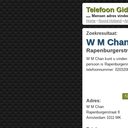
Telefoon Gi
Mensen adres vinde
Home
›
Noord-Holland
›
A
Zoekresultaat:
W M Cha
Rapenburgerstr
W M Chan
kunt u vinden
persoon is
Rapenburgerst
telefoonnummer:
020320
N
Adres:
W M Chan
Rapenburgerstraat 8
Amsterdam 1011 MK