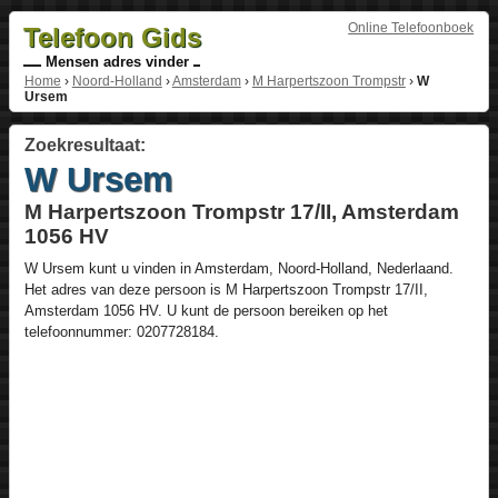
Online Telefoonboek
Telefoon Gids
Mensen adres vinder
Home
›
Noord-Holland
›
Amsterdam
›
M Harpertszoon Trompstr
›
W
Ursem
Zoekresultaat:
W Ursem
M Harpertszoon Trompstr 17/II, Amsterdam
1056 HV
W Ursem
kunt u vinden in
Amsterdam
,
Noord-Holland
,
Nederlaand
.
Het adres van deze persoon is
M Harpertszoon Trompstr 17/II
,
Amsterdam
1056 HV
. U kunt de persoon bereiken op het
telefoonnummer:
0207728184
.