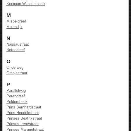
Koningin Wilhelminastr
M
Mispeldreef
Molendijk
N
Nassaustraat
Notendreef
O
Onderweg
Oranjestraat
P
Parallelweg
Perendreef
Poldershoek
Prins Bernhardstraat
Prins Hendrikstraat
Prinses Beatrixstraat
Prinses Irenestraat
Prinses Margrietstraat