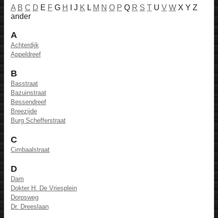
A
B
C
D
E
F
G
H
I J
K
L
M
N
O
P
Q
R
S
T
U
V
W
X Y Z
ander
A
Achterdijk
Appeldreef
B
Basstraat
Bazuinstraat
Bessendreef
Breezijde
Burg Schefferstraat
C
Cimbaalstraat
D
Dam
Dokter H. De Vriesplein
Dorpsweg
Dr. Dreeslaan