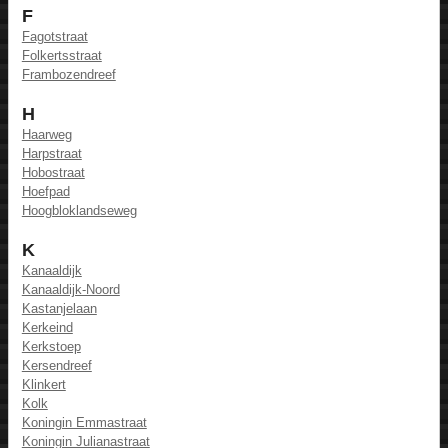
F
Fagotstraat
Folkertsstraat
Frambozendreef
H
Haarweg
Harpstraat
Hobostraat
Hoefpad
Hoogbloklandseweg
K
Kanaaldijk
Kanaaldijk-Noord
Kastanjelaan
Kerkeind
Kerkstoep
Kersendreef
Klinkert
Kolk
Koningin Emmastraat
Koningin Julianastraat