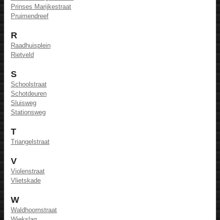
Prinses Marijkestraat
Pruimendreef
R
Raadhuisplein
Rietveld
S
Schoolstraat
Schotdeuren
Sluisweg
Stationsweg
T
Triangelstraat
V
Violenstraat
Vlietskade
W
Waldhoornstraat
Wiekslag