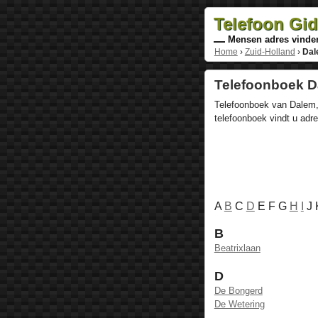
Telefoon Gi
Mensen adres vinde
Home
›
Zuid-Holland
›
Dal
Telefoonboek D
Telefoonboek van Dalem, 
telefoonboek vindt u ad
A
B
C
D
E F G
H
I
J
B
Beatrixlaan
D
De Bongerd
De Wetering