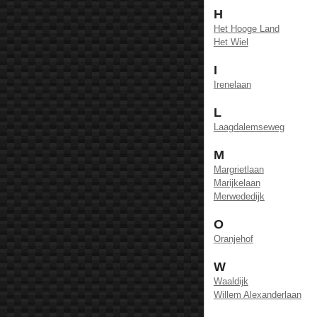
H
Het Hooge Land
Het Wiel
I
Irenelaan
L
Laagdalemseweg
M
Margrietlaan
Marijkelaan
Merwededijk
O
Oranjehof
W
Waaldijk
Willem Alexanderlaan