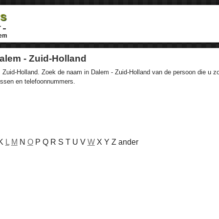
ds
r
em
alem - Zuid-Holland
Zuid-Holland. Zoek de naam in Dalem - Zuid-Holland van de persoon die u zoek
ressen en telefoonnummers.
 K
L
M
N
O
P Q R S T U V
W
X Y Z ander