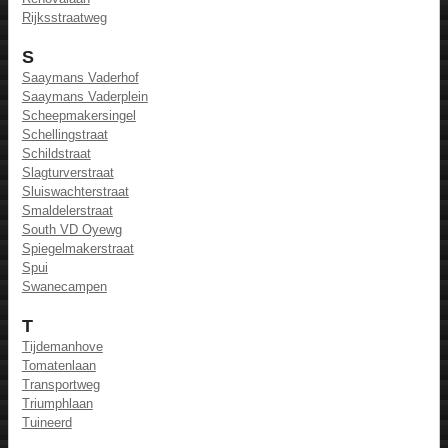
Rijksstraatweg
S
Saaymans Vaderhof
Saaymans Vaderplein
Scheepmakersingel
Schellingstraat
Schildstraat
Slagturverstraat
Sluiswachterstraat
Smaldelerstraat
South VD Oyewg
Spiegelmakerstraat
Spui
Swanecampen
T
Tijdemanhove
Tomatenlaan
Transportweg
Triumphlaan
Tuineerd