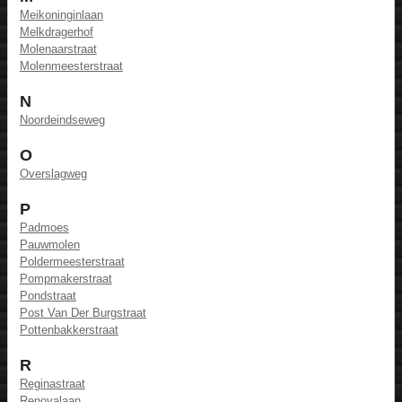
Meikoninginlaan
Melkdragerhof
Molenaarstraat
Molenmeesterstraat
N
Noordeindseweg
O
Overslagweg
P
Padmoes
Pauwmolen
Poldermeesterstraat
Pompmakerstraat
Pondstraat
Post Van Der Burgstraat
Pottenbakkerstraat
R
Reginastraat
Renovalaan