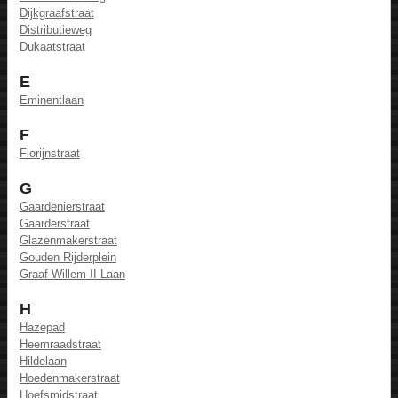
Dijkgraafstraat
Distributieweg
Dukaatstraat
E
Eminentlaan
F
Florijnstraat
G
Gaardenierstraat
Gaarderstraat
Glazenmakerstraat
Gouden Rijderplein
Graaf Willem II Laan
H
Hazepad
Heemraadstraat
Hildelaan
Hoedenmakerstraat
Hoefsmidstraat