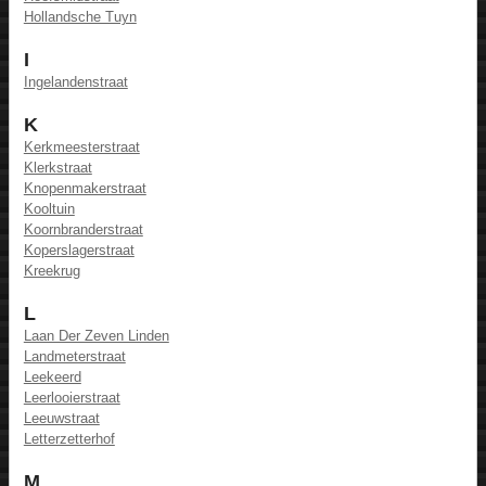
Hollandsche Tuyn
I
Ingelandenstraat
K
Kerkmeesterstraat
Klerkstraat
Knopenmakerstraat
Kooltuin
Koornbranderstraat
Koperslagerstraat
Kreekrug
L
Laan Der Zeven Linden
Landmeterstraat
Leekeerd
Leerlooierstraat
Leeuwstraat
Letterzetterhof
M