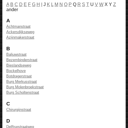
A
B
C
D
E
F
G
H
I
J
K
L
M
N
O
P
Q
R
S
T
U
V
W
X Y
Z
ander
A
Achtmanstraat
Ackersdijkseweg
Azijnmakerstraat
B
Baljuwstraat
Bezembinderstraat
Bieslandseweg
Bockelhove
Botdragerstraat
Burg Merkusstraat
Burg Molenbroekstraat
Burg Scholtenstraat
C
Chirurgijnstraat
D
Delftsestraatweg