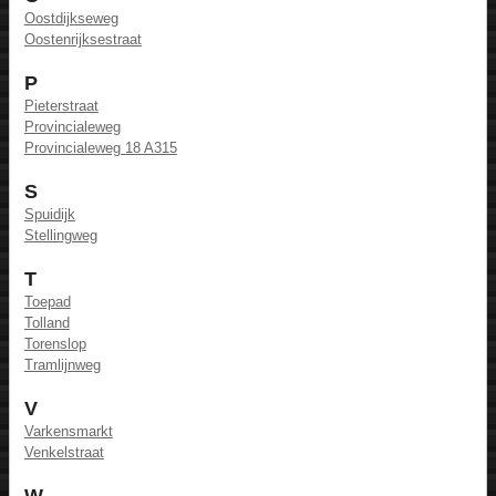
Oostdijkseweg
Oostenrijksestraat
P
Pieterstraat
Provincialeweg
Provincialeweg 18 A315
S
Spuidijk
Stellingweg
T
Toepad
Tolland
Torenslop
Tramlijnweg
V
Varkensmarkt
Venkelstraat
W