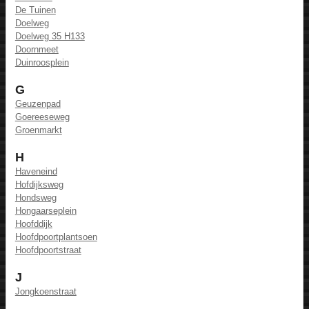
De Tuinen
Doelweg
Doelweg 35 H133
Doornmeet
Duinroosplein
G
Geuzenpad
Goereeseweg
Groenmarkt
H
Haveneind
Hofdijksweg
Hondsweg
Hongaarseplein
Hoofddijk
Hoofdpoortplantsoen
Hoofdpoortstraat
J
Jongkoenstraat