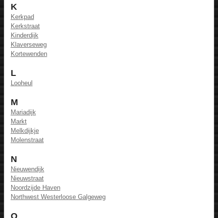
K
Kerkpad
Kerkstraat
Kinderdijk
Klaverseweg
Kortewenden
L
Looheul
M
Mariadijk
Markt
Melkdijkje
Molenstraat
N
Nieuwendijk
Nieuwstraat
Noordzijde Haven
Northwest Westerloose Galgeweg
O