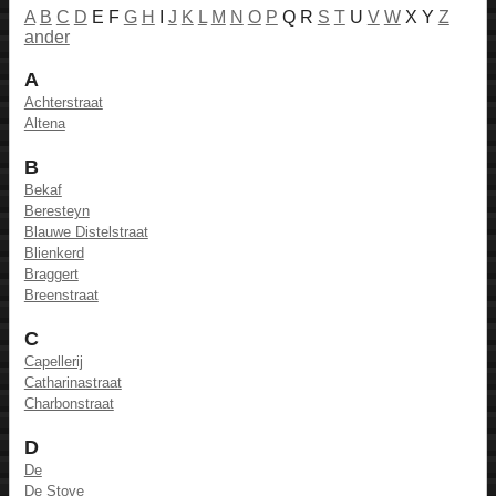
A
B
C
D
E F
G
H
I
J
K
L
M
N
O
P
Q R
S
T
U
V
W
X Y
Z
ander
A
Achterstraat
Altena
B
Bekaf
Beresteyn
Blauwe Distelstraat
Blienkerd
Braggert
Breenstraat
C
Capellerij
Catharinastraat
Charbonstraat
D
De
De Stove