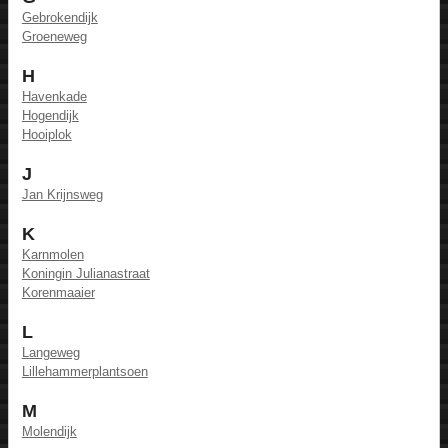
Gebrokendijk
Groeneweg
H
Havenkade
Hogendijk
Hooiplok
J
Jan Krijnsweg
K
Karnmolen
Koningin Julianastraat
Korenmaaier
L
Langeweg
Lillehammerplantsoen
M
Molendijk