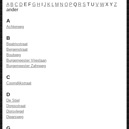
A
B
C
D
E F
G
H
I
J
K
L
M
N
O
P
Q
R
S
T U
V
W
X Y
Z
ander
A
Achterweg
B
Beatrixstraat
Bergenstraat
Boutweg
Burgemeester Vrieslaan
Burgemeester Zahnweg
C
Coorndijkstraat
D
De Stiel
Dorpsstraat
Dorsvlegel
Dwarsweg
G