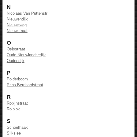
N
Nicolaas Van Puttenstr
Nieuwendijk
Nieuweweg
Nieuwstraat
O
Oslostraat
Oude Nieuwlandsedijk
Oudendijk
P
Polderboom
Prins Bernhardstraat
R
Robijnstraat
Rolblok
S
Schoefhaak
Slikslee