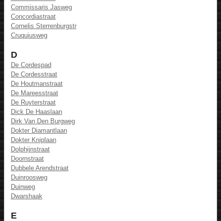
Commissaris Jasweg
Concordiastraat
Cornelis Sterrenburgstr
Cruquiusweg
D
De Cordespad
De Cordesstraat
De Houtmanstraat
De Mareesstraat
De Ruyterstraat
Dick De Haaslaan
Dirk Van Den Burgweg
Dokter Diamantlaan
Dokter Kniplaan
Dolphijnstraat
Doornstraat
Dubbele Arendstraat
Duinroosweg
Duinweg
Dwarshaak
E