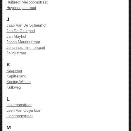
Huibregt Meijboomstraat
Huydecoperstraat
J
Jaap Van De Scheurhof
Jan De Geuspad
Jan Mayhof
Johan Mauritsstraat
Johannes Timmerspad
Jolinkstraat
K
Kaapweg
Kapittelland
Koning Willem
Kulkweg
L
Lakemanstraat
Leen Van Ooijenlaan
Lichttorenstraat
M