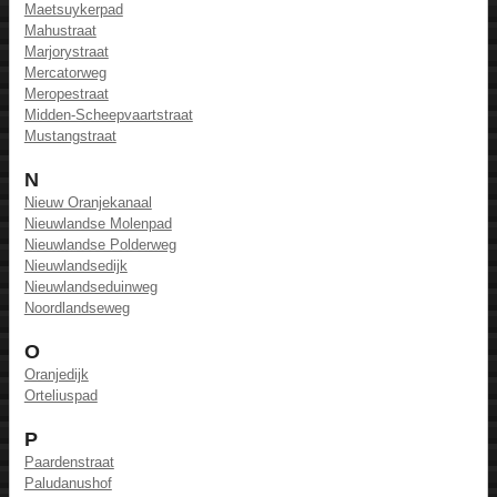
Maetsuykerpad
Mahustraat
Marjorystraat
Mercatorweg
Meropestraat
Midden-Scheepvaartstraat
Mustangstraat
N
Nieuw Oranjekanaal
Nieuwlandse Molenpad
Nieuwlandse Polderweg
Nieuwlandsedijk
Nieuwlandseduinweg
Noordlandseweg
O
Oranjedijk
Orteliuspad
P
Paardenstraat
Paludanushof