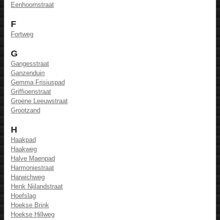
Eenhoornstraat
F
Fortweg
G
Gangesstraat
Ganzenduin
Gemma Frisiuspad
Griffioenstraat
Groene Leeuwstraat
Grootzand
H
Haakpad
Haakweg
Halve Maenpad
Harmoniestraat
Harwichweg
Henk Nijlandstraat
Hoefslag
Hoekse Brink
Hoekse Hillweg