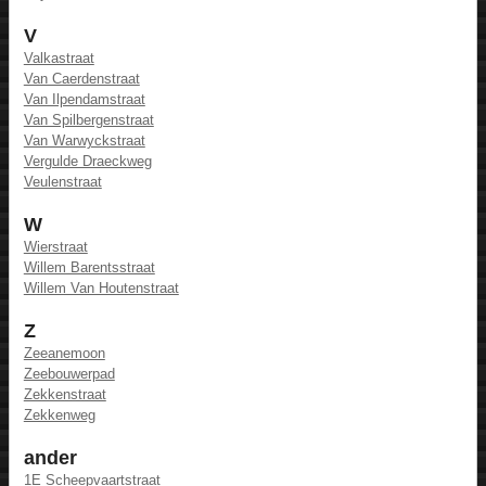
V
Valkastraat
Van Caerdenstraat
Van Ilpendamstraat
Van Spilbergenstraat
Van Warwyckstraat
Vergulde Draeckweg
Veulenstraat
W
Wierstraat
Willem Barentsstraat
Willem Van Houtenstraat
Z
Zeeanemoon
Zeebouwerpad
Zekkenstraat
Zekkenweg
ander
1E Scheepvaartstraat