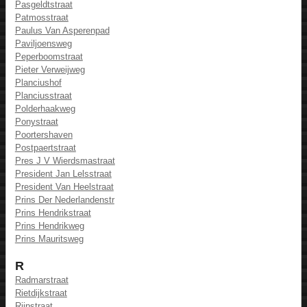
Pasgeldtstraat
Patmosstraat
Paulus Van Asperenpad
Paviljoensweg
Peperboomstraat
Pieter Verweijweg
Planciushof
Planciusstraat
Polderhaakweg
Ponystraat
Poortershaven
Postpaertstraat
Pres J V Wierdsmastraat
President Jan Lelsstraat
President Van Heelstraat
Prins Der Nederlandenstr
Prins Hendrikstraat
Prins Hendrikweg
Prins Mauritsweg
R
Radmarstraat
Rietdijkstraat
Rijpstraat