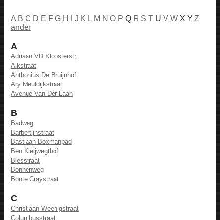
A
B
C
D
E
F
G
H
I
J
K
L
M
N
O
P
Q
R
S
T
U
V
W
X Y
Z
ander
A
Adriaan VD Kloosterstr
Alkstraat
Anthonius De Bruijnhof
Ary Meuldijkstraat
Avenue Van Der Laan
B
Badweg
Barbertijnstraat
Bastiaan Boxmanpad
Ben Kleijwegthof
Blesstraat
Bonnenweg
Bonte Craystraat
C
Christiaan Weenigstraat
Columbusstraat