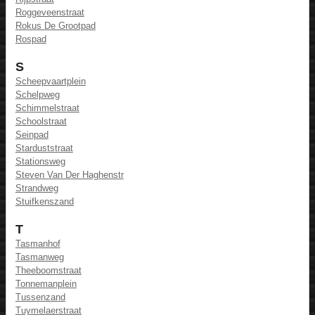
Roggeveenstraat
Rokus De Grootpad
Rospad
S
Scheepvaartplein
Schelpweg
Schimmelstraat
Schoolstraat
Seinpad
Starduststraat
Stationsweg
Steven Van Der Haghenstr
Strandweg
Stuifkenszand
T
Tasmanhof
Tasmanweg
Theeboomstraat
Tonnemanplein
Tussenzand
Tuymelaerstraat