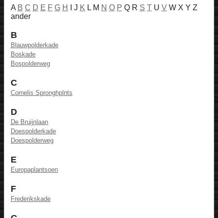
A
B
C
D
E
F
G
H
I J
K
L M
N
O
P
Q R
S
T
U
V
W X Y Z
ander
B
Blauwpolderkade
Boskade
Bospolderweg
C
Cornelis Spronghplnts
D
De Bruijnlaan
Doespolderkade
Doespolderweg
E
Europaplantsoen
F
Frederikskade
G