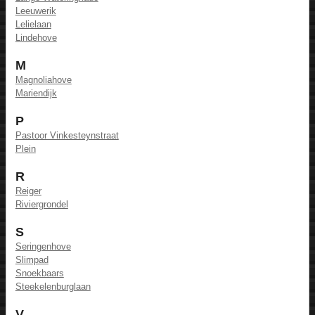
Leeuwerik
Lelielaan
Lindehove
M
Magnoliahove
Mariendijk
P
Pastoor Vinkesteynstraat
Plein
R
Reiger
Riviergrondel
S
Seringenhove
Slimpad
Snoekbaars
Steekelenburglaan
V