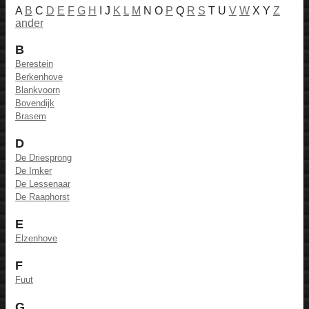
A
B
C
D
E
F
G
H
I J
K
L
M
N O
P
Q
R
S
T U
V
W
X Y
Z
ander
B
Berestein
Berkenhove
Blankvoorn
Bovendijk
Brasem
D
De Driesprong
De Imker
De Lessenaar
De Raaphorst
E
Elzenhove
F
Fuut
G