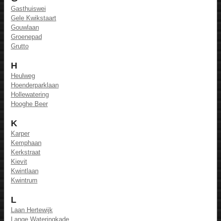
Gasthuiswei
Gele Kwikstaart
Gouwlaan
Groenepad
Grutto
H
Heulweg
Hoenderparklaan
Hollewatering
Hooghe Beer
K
Karper
Kemphaan
Kerkstraat
Kievit
Kwintlaan
Kwintrum
L
Laan Hertewijk
Lange Wateringkade