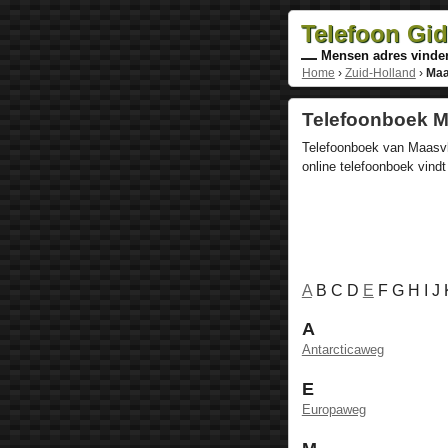
Telefoon Gi
Mensen adres vinde
Home
›
Zuid-Holland
›
Maa
Telefoonboek Ma
Telefoonboek van Maasvla
online telefoonboek vind
A
B C D
E
F G H I J
A
Antarcticaweg
E
Europaweg