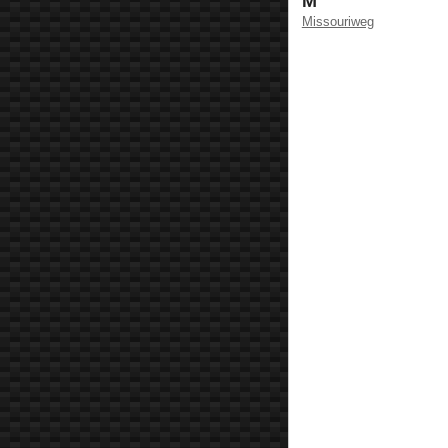
M
Missouriweg