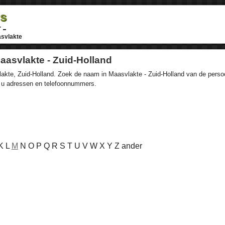
ds
r
svlakte
asvlakte - Zuid-Holland
kte, Zuid-Holland. Zoek de naam in Maasvlakte - Zuid-Holland van de persoon
t u adressen en telefoonnummers.
 K L
M
N O P Q R S T U V W X Y Z ander