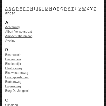
A
B
C
D
E
F
G
H
I
J
K
L
M
N
O
P
Q
R
S
T
U
V
W
X Y
Z
ander
A
Achterweg
Albert Verweystraat
Ambachtsherenlaan
Aveling
B
Beatrixplein
Binnenbans
Blaaksedijk
Blaakseweg
Blauwesteenweg
Boomgaardstraat
Brabersweg
Buijensweg
Burg De Jongplein
C
Cijnsland