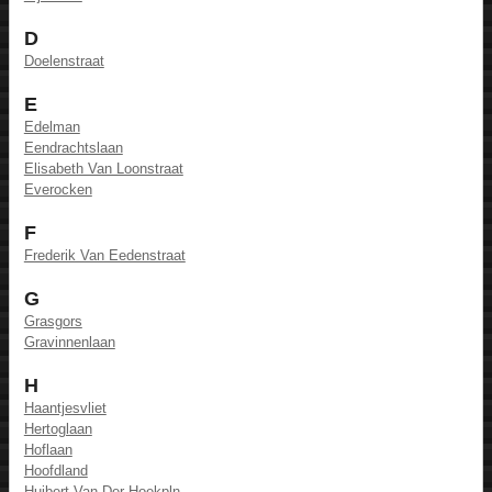
D
Doelenstraat
E
Edelman
Eendrachtslaan
Elisabeth Van Loonstraat
Everocken
F
Frederik Van Eedenstraat
G
Grasgors
Gravinnenlaan
H
Haantjesvliet
Hertoglaan
Hoflaan
Hoofdland
Huibert Van Der Hoekpln