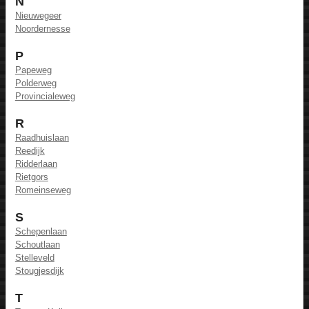
N
Nieuwegeer
Noordernesse
P
Papeweg
Polderweg
Provincialeweg
R
Raadhuislaan
Reedijk
Ridderlaan
Rietgors
Romeinseweg
S
Schepenlaan
Schoutlaan
Stelleveld
Stougjesdijk
T