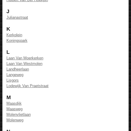
J
Julianastraat
K
Kerkplein
Koningspark
L
Laan Van Moerkerken
Laan Van Westmolen
Landheerlaan
Langeweg
Lisgors
Lodewijk Van Praetstraat
M
Maasdijk
Maasweg
Molenvlietlaan
Molenweg