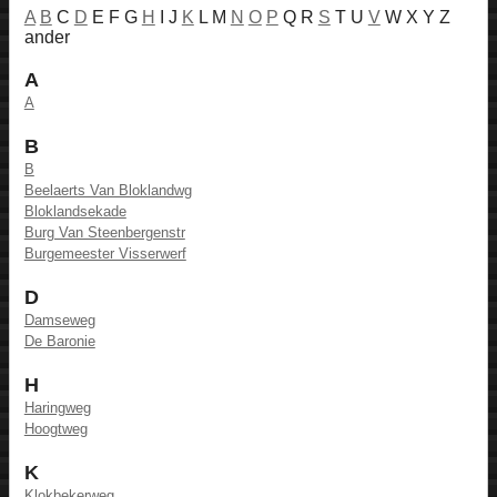
A
B
C
D
E F G
H
I J
K
L M
N
O
P
Q R
S
T U
V
W X Y Z
ander
A
A
B
B
Beelaerts Van Bloklandwg
Bloklandsekade
Burg Van Steenbergenstr
Burgemeester Visserwerf
D
Damseweg
De Baronie
H
Haringweg
Hoogtweg
K
Klokbekerweg