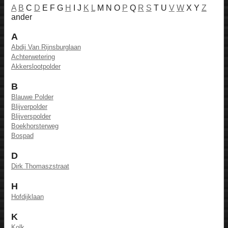
A
B
C
D
E F G
H
I J
K
L
M N O
P
Q
R
S
T U
V
W
X Y
Z
ander
A
Abdij Van Rijnsburglaan
Achterwetering
Akkerslootpolder
B
Blauwe Polder
Blijverpolder
Blijverspolder
Boekhorsterweg
Bospad
D
Dirk Thomaszstraat
H
Hofdijklaan
K
Kolk