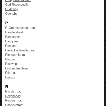
Oranje Nassaulaan
Oud Rhoonsedijk
Oudeweg
Oyenshof
P
P. Groenenboomstraat
Parallelstraat
Parelsnoer
Paviljoen
Perelaer
Pieter De Raedtstraat
Pinksterbloem
Platina
Poelweg
Portlandse Baan
Prisma
Prunus
R
Ravelstraat
Regenboog
Reigerstraat
Rhodenstraat