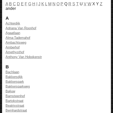
A
B
C
D
E
F
G
H
I
J
K
L
M
N
O
P
Q
R
S
T
U
V
W
X Y
Z
ander
A
Achterdijk
Adriana Van Roonhof
Agaatlaan
Alma-Tademahof
Ambachtsweg
Amberhof
Amethysthof
Anthony Van Hobokenstr
B
Bachlaan
Bakkersdijk
Bakkerspark
Bakkersparkweg
Baljuw
Barnsteenhof
Bartokstraat
Beatrixstraat
Bernhardstraat