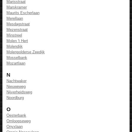
Marisstraat
Marskramer
Maurits Escherlaan
Merellaan
Mesdagstraat
Mezenstraat
Minstreel
Molen 't Hert
Molendijk
Molenpolderse Zeedijk
Mosselbank
Mozartlaan
N
Nachtwaker
Nieuweweg
Nijverheidsweg
Noordburg
O
Oesterbank
Omloopseweg
Onyxlaan