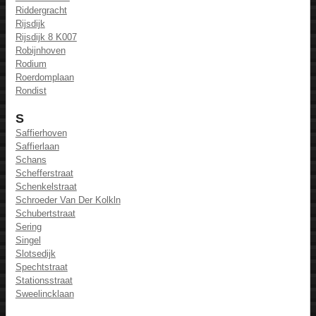
Riddergracht
Rijsdijk
Rijsdijk 8 K007
Robijnhoven
Rodium
Roerdomplaan
Rondist
S
Saffierhoven
Saffierlaan
Schans
Schefferstraat
Schenkelstraat
Schroeder Van Der Kolkln
Schubertstraat
Sering
Singel
Slotsedijk
Spechtstraat
Stationsstraat
Sweelincklaan