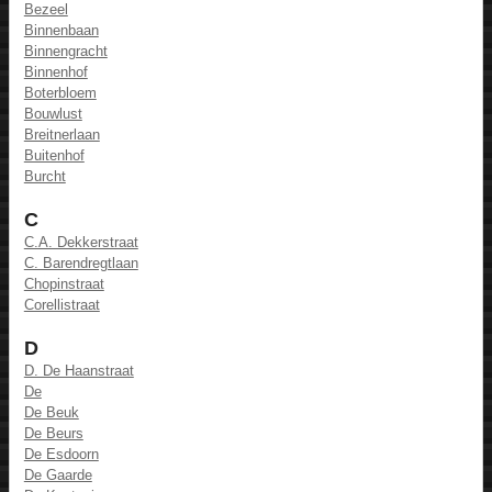
Bezeel
Binnenbaan
Binnengracht
Binnenhof
Boterbloem
Bouwlust
Breitnerlaan
Buitenhof
Burcht
C
C.A. Dekkerstraat
C. Barendregtlaan
Chopinstraat
Corellistraat
D
D. De Haanstraat
De
De Beuk
De Beurs
De Esdoorn
De Gaarde