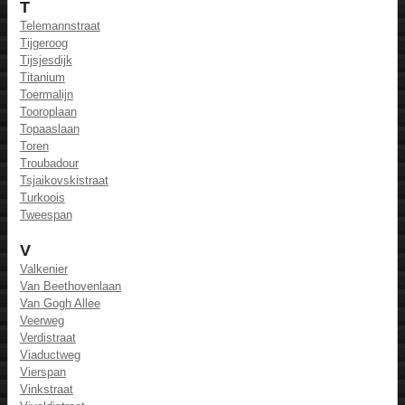
T
Telemannstraat
Tijgeroog
Tijsjesdijk
Titanium
Toermalijn
Tooroplaan
Topaaslaan
Toren
Troubadour
Tsjaikovskistraat
Turkoois
Tweespan
V
Valkenier
Van Beethovenlaan
Van Gogh Allee
Veerweg
Verdistraat
Viaductweg
Vierspan
Vinkstraat