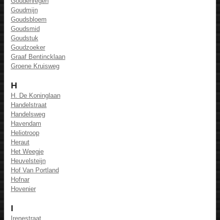
Goudenregen
Goudmijn
Goudsbloem
Goudsmid
Goudstuk
Goudzoeker
Graaf Bentincklaan
Groene Kruisweg
H
H. De Koninglaan
Handelstraat
Handelsweg
Havendam
Heliotroop
Heraut
Het Weegje
Heuvelsteijn
Hof Van Portland
Hofnar
Hovenier
I
Irenestraat