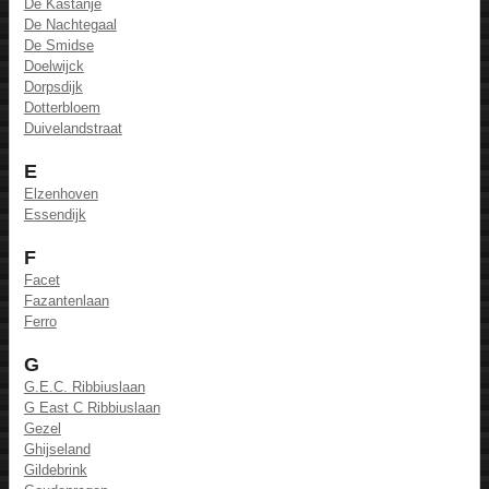
De Kastanje
De Nachtegaal
De Smidse
Doelwijck
Dorpsdijk
Dotterbloem
Duivelandstraat
E
Elzenhoven
Essendijk
F
Facet
Fazantenlaan
Ferro
G
G.E.C. Ribbiuslaan
G East C Ribbiuslaan
Gezel
Ghijseland
Gildebrink