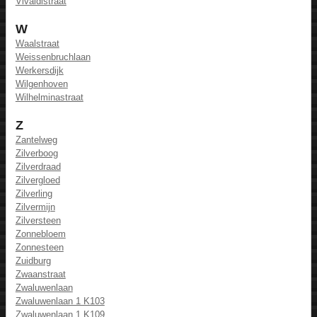
Vivaldistraat
W
Waalstraat
Weissenbruchlaan
Werkersdijk
Wilgenhoven
Wilhelminastraat
Z
Zantelweg
Zilverboog
Zilverdraad
Zilvergloed
Zilverling
Zilvermijn
Zilversteen
Zonnebloem
Zonnesteen
Zuidburg
Zwaanstraat
Zwaluwenlaan
Zwaluwenlaan 1 K103
Zwaluwenlaan 1 K109