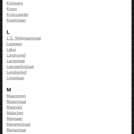
Korteweg
Kroon
Kruisvaarder
Kwartslaan
L
L.G. Molenaarstraat
Lageweg
Lakei
Landvoogd
Langstraat
Leeuwerikstraat
Lenghenhof
Lijsterlaan
M
Maansteen
Maasstraat
Magnolia
Malachiet
Mangaan
Margrietstraat
Mariastraat