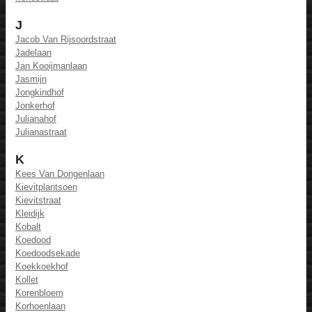
J
Jacob Van Rijsoordstraat
Jadelaan
Jan Kooijmanlaan
Jasmijn
Jongkindhof
Jonkerhof
Julianahof
Julianastraat
K
Kees Van Dongenlaan
Kievitplantsoen
Kievitstraat
Kleidijk
Kobalt
Koedood
Koedoodsekade
Koekkoekhof
Kollet
Korenbloem
Korhoenlaan