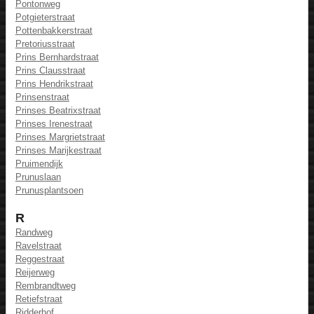
Pontonweg
Potgieterstraat
Pottenbakkerstraat
Pretoriusstraat
Prins Bernhardstraat
Prins Clausstraat
Prins Hendrikstraat
Prinsenstraat
Prinses Beatrixstraat
Prinses Irenestraat
Prinses Margrietstraat
Prinses Marijkestraat
Pruimendijk
Prunuslaan
Prunusplantsoen
R
Randweg
Ravelstraat
Reggestraat
Reijerweg
Rembrandtweg
Retiefstraat
Ridderhof