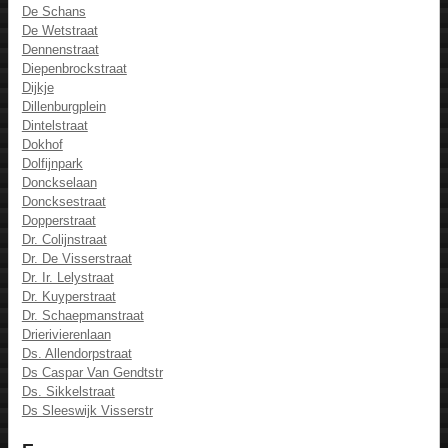
De Schans
De Wetstraat
Dennenstraat
Diepenbrockstraat
Dijkje
Dillenburgplein
Dintelstraat
Dokhof
Dolfijnpark
Donckselaan
Doncksestraat
Dopperstraat
Dr. Colijnstraat
Dr. De Visserstraat
Dr. Ir. Lelystraat
Dr. Kuyperstraat
Dr. Schaepmanstraat
Drierivierenlaan
Ds. Allendorpstraat
Ds Caspar Van Gendtstr
Ds. Sikkelstraat
Ds Sleeswijk Visserstr