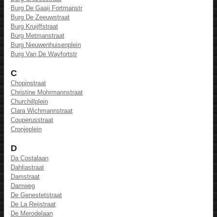
Burg De Gaaij Fortmanstr
Burg De Zeeuwstraat
Burg Kruijffstraat
Burg Metmanstraat
Burg Nieuwenhuisenplein
Burg Van De Wayfortstr
C
Chopinstraat
Christine Mohrmannstraat
Churchillplein
Clara Wichmannstraat
Couperusstraat
Cronjeplein
D
Da Costalaan
Dahliastraat
Damstraat
Damweg
De Genestetstraat
De La Reijstraat
De Merodelaan