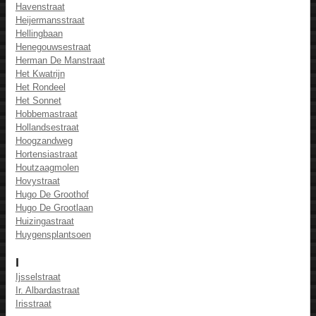
Havenstraat
Heijermansstraat
Hellingbaan
Henegouwsestraat
Herman De Manstraat
Het Kwatrijn
Het Rondeel
Het Sonnet
Hobbemastraat
Hollandsestraat
Hoogzandweg
Hortensiastraat
Houtzaagmolen
Hovystraat
Hugo De Groothof
Hugo De Grootlaan
Huizingastraat
Huygensplantsoen
I
Ijsselstraat
Ir. Albardastraat
Irisstraat