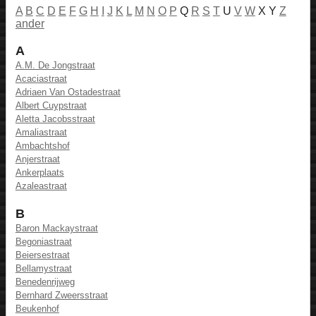
A
B
C
D
E
F
G
H
I
J
K
L
M
N
O
P
Q
R
S
T
U
V
W
X Y
Z
ander
A
A.M. De Jongstraat
Acaciastraat
Adriaen Van Ostadestraat
Albert Cuypstraat
Aletta Jacobsstraat
Amaliastraat
Ambachtshof
Anjerstraat
Ankerplaats
Azaleastraat
B
Baron Mackaystraat
Begoniastraat
Beiersestraat
Bellamystraat
Benedenrijweg
Bernhard Zweersstraat
Beukenhof