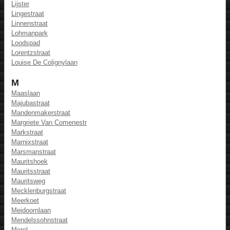
Lijster
Lingestraat
Linnenstraat
Lohmanpark
Loodspad
Lorentzstraat
Louise De Colignylaan
M
Maaslaan
Majubastraat
Mandenmakerstraat
Margriete Van Comenestr
Markstraat
Marnixstraat
Marsmanstraat
Mauritshoek
Mauritsstraat
Mauritsweg
Mecklenburgstraat
Meerkoet
Meidoornlaan
Mendelssohnstraat
Merel