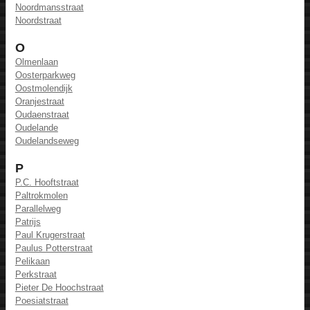
Noordmansstraat
Noordstraat
O
Olmenlaan
Oosterparkweg
Oostmolendijk
Oranjestraat
Oudaenstraat
Oudelande
Oudelandseweg
P
P.C. Hooftstraat
Paltrokmolen
Parallelweg
Patrijs
Paul Krugerstraat
Paulus Potterstraat
Pelikaan
Perkstraat
Pieter De Hoochstraat
Poesiatstraat