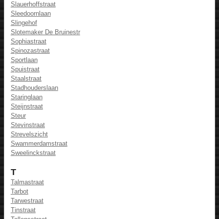
Slauerhoffstraat
Sleedoornlaan
Slingehof
Slotemaker De Bruinestr
Sophiastraat
Spinozastraat
Sportlaan
Spuistraat
Staalstraat
Stadhouderslaan
Staringlaan
Steijnstraat
Steur
Stevinstraat
Strevelszicht
Swammerdamstraat
Sweelinckstraat
T
Talmastraat
Tarbot
Tarwestraat
Tinstraat