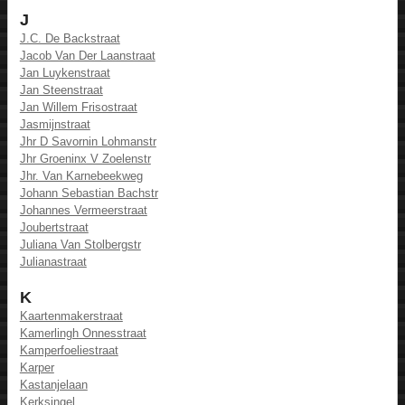
J
J.C. De Backstraat
Jacob Van Der Laanstraat
Jan Luykenstraat
Jan Steenstraat
Jan Willem Frisostraat
Jasmijnstraat
Jhr D Savornin Lohmanstr
Jhr Groeninx V Zoelenstr
Jhr. Van Karnebeekweg
Johann Sebastian Bachstr
Johannes Vermeerstraat
Joubertstraat
Juliana Van Stolbergstr
Julianastraat
K
Kaartenmakerstraat
Kamerlingh Onnesstraat
Kamperfoeliestraat
Karper
Kastanjelaan
Kerksingel