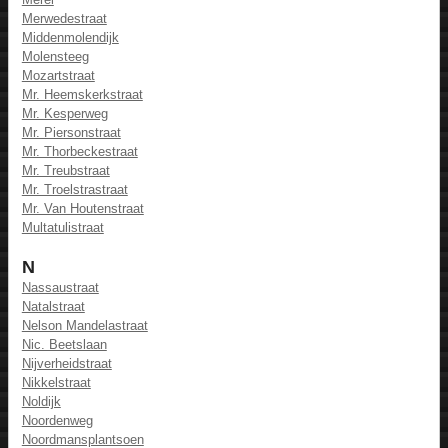
Merwedestraat
Middenmolendijk
Molensteeg
Mozartstraat
Mr. Heemskerkstraat
Mr. Kesperweg
Mr. Piersonstraat
Mr. Thorbeckestraat
Mr. Treubstraat
Mr. Troelstrastraat
Mr. Van Houtenstraat
Multatulistraat
N
Nassaustraat
Natalstraat
Nelson Mandelastraat
Nic. Beetslaan
Nijverheidstraat
Nikkelstraat
Noldijk
Noordenweg
Noordmansplantsoen