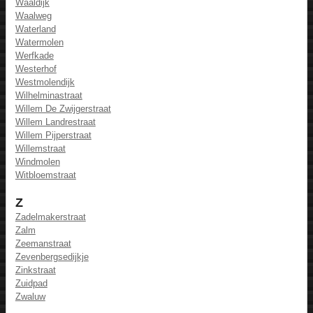
Waaldijk
Waalweg
Waterland
Watermolen
Werfkade
Westerhof
Westmolendijk
Wilhelminastraat
Willem De Zwijgerstraat
Willem Landrestraat
Willem Pijperstraat
Willemstraat
Windmolen
Witbloemstraat
Z
Zadelmakerstraat
Zalm
Zeemanstraat
Zevenbergsedijkje
Zinkstraat
Zuidpad
Zwaluw