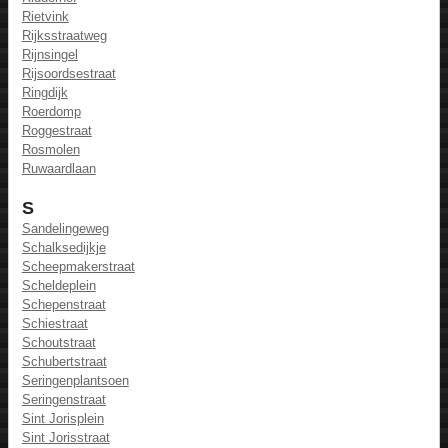
Rietvink
Rijksstraatweg
Rijnsingel
Rijsoordsestraat
Ringdijk
Roerdomp
Roggestraat
Rosmolen
Ruwaardlaan
S
Sandelingeweg
Schalksedijkje
Scheepmakerstraat
Scheldeplein
Schepenstraat
Schiestraat
Schoutstraat
Schubertstraat
Seringenplantsoen
Seringenstraat
Sint Jorisplein
Sint Jorisstraat