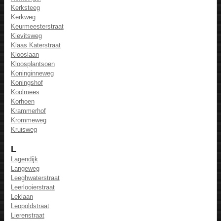
Kerksteeg
Kerkweg
Keurmeesterstraat
Kievitsweg
Klaas Katerstraat
Klooslaan
Kloosplantsoen
Koninginneweg
Koningshof
Koolmees
Korhoen
Krammerhof
Krommeweg
Kruisweg
L
Lagendijk
Langeweg
Leeghwaterstraat
Leerlooierstraat
Leklaan
Leopoldstraat
Lierenstraat