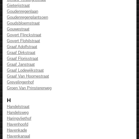
Gieterijstraat
Goudenregenlaan
Goudenregenplantsoen
Goudsbloemstraat
Gouwestraat
Govert Flinckstraat
Govert Flohilstraat
Graaf Adolfstraat
Graaf Dirkstraat
Graaf Florisstraat
Graaf Janstraat
Graaf Lodewijkstraat
Graaf Van Hoornestraat
Grevelingenhof
Groen Van Prinstererweg
H
Handelstraat
Handelsweg
Haringvliethof
Havenhoofd
Havenkade
Havenkanaal