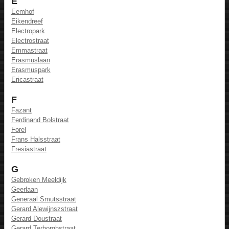
E
Eemhof
Eikendreef
Electropark
Electrostraat
Emmastraat
Erasmuslaan
Erasmuspark
Ericastraat
F
Fazant
Ferdinand Bolstraat
Forel
Frans Halsstraat
Fresiastraat
G
Gebroken Meeldijk
Geerlaan
Generaal Smutsstraat
Gerard Alewijnszstraat
Gerard Doustraat
Gerard Terborghstraat