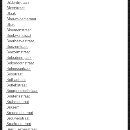
Bilderdijklaan
Bizetstraat
Blaak
Blauwbloemstraat
Bliek
Bloemenstraat
Boekweitstraat
Boerhaavestraat
Boezemkade
Boezemstraat
Boksdoornpark
Boksdoornstraat
Bolnesserkade
Bosstraat
Bothastraat
Botlekstraat
Bourgondischelaan
Boutensstraat
Brahmsstraat
Brasem
Brederodestraat
Brouwerstraat
Brucknerstraat
Burg Crezeestraat