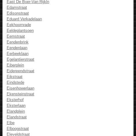
East De Boer-Van Rijkln
Edamstraat
Edisonstraat
Eduard Verkadelaan
Eekhoornrade
Eeldeplantsoen
Eemstraat
Eendenbrink
Eendenlaan
Eerbeeklaan
Egelantierstraat
Eiberplein
Eidereendstraat
Eikstraat
Eindstede
Eisenhowerlaan
Ekensteinstraat
Eksterhof
Eksterlaan
Elandplein
Elandstraat
Elbe
Elboogstraat
Eleveldstraat