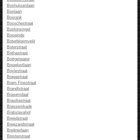
Boshuijsenlaan
Boslaan
Bosrank
Bosschestraat
Bostonsingel
Boswinde
Boterbloemveld
Boterstraat
Bothastraat
Bottgerwater
Bouwlustlaan
Boylestraat
Bragastraat
Bram Frosstraat
Brandtstraat
Brasemdaal
Brasiliastraat
Brasserskade
Bratislavahof
Breedstraat
Breezandstraat
Breitnerlaan
Bresterstraat