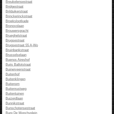
Breukelensestraat
Bridgestraat
Brilduikerstraat
Brinckerinckstraat
Broekslootkade
Bronovolaan
Brouwersgracht
Brueghelstraat
Brugsestraat
Brugsestraat 55 A-Wo
Bruinbankstraat
Brusselselaan
Buenos Aireshof
Buijs Ballotstraat
Buinerveenstraat
Buitenhof
Buitenklingen
Buitenom
Buitenrustweg
Buitentuinen
Buizerdlaan
Bunnikstraat
Bunschotensestraat
Burg De Monchyplein