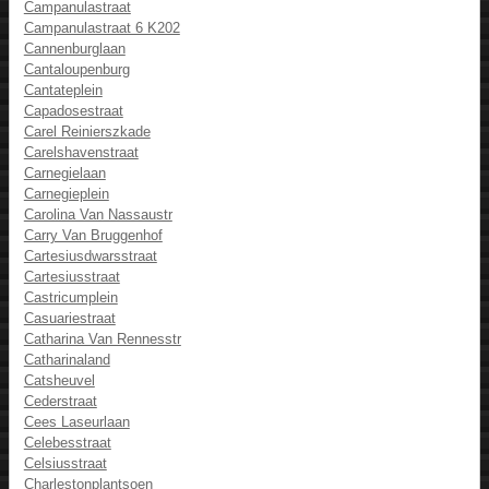
Campanulastraat
Campanulastraat 6 K202
Cannenburglaan
Cantaloupenburg
Cantateplein
Capadosestraat
Carel Reinierszkade
Carelshavenstraat
Carnegielaan
Carnegieplein
Carolina Van Nassaustr
Carry Van Bruggenhof
Cartesiusdwarsstraat
Cartesiusstraat
Castricumplein
Casuariestraat
Catharina Van Rennesstr
Catharinaland
Catsheuvel
Cederstraat
Cees Laseurlaan
Celebesstraat
Celsiusstraat
Charlestonplantsoen