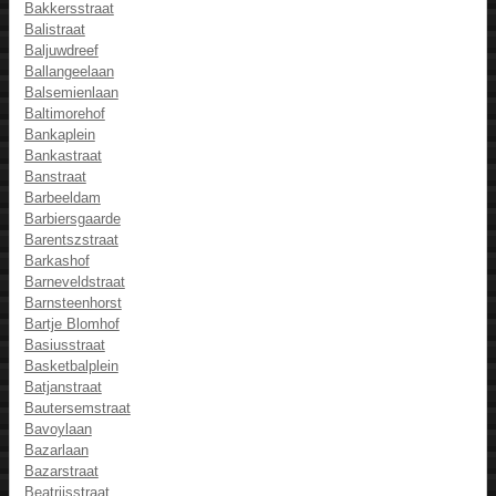
Bakkersstraat
Balistraat
Baljuwdreef
Ballangeelaan
Balsemienlaan
Baltimorehof
Bankaplein
Bankastraat
Banstraat
Barbeeldam
Barbiersgaarde
Barentszstraat
Barkashof
Barneveldstraat
Barnsteenhorst
Bartje Blomhof
Basiusstraat
Basketbalplein
Batjanstraat
Bautersemstraat
Bavoylaan
Bazarlaan
Bazarstraat
Beatrijsstraat