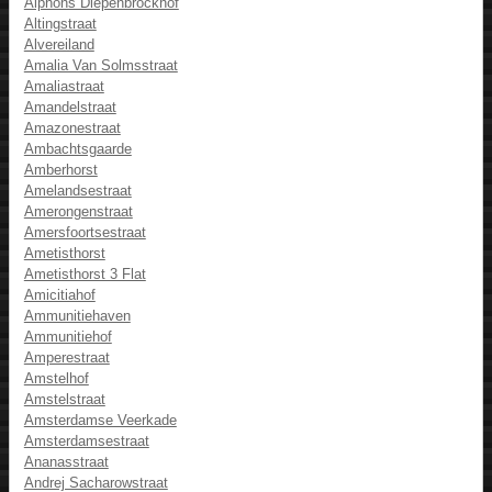
Alphons Diepenbrockhof
Altingstraat
Alvereiland
Amalia Van Solmsstraat
Amaliastraat
Amandelstraat
Amazonestraat
Ambachtsgaarde
Amberhorst
Amelandsestraat
Amerongenstraat
Amersfoortsestraat
Ametisthorst
Ametisthorst 3 Flat
Amicitiahof
Ammunitiehaven
Ammunitiehof
Amperestraat
Amstelhof
Amstelstraat
Amsterdamse Veerkade
Amsterdamsestraat
Ananasstraat
Andrej Sacharowstraat