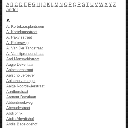
A
B
C
D
E
F
G
H
I
J
K
L
M
N
O
P
Q
R
S
T
U
V
W
X
Y
Z
ander
A
A. Kortekaasplantsoen
A. Kortekaasstraat
A. Pakvisstraat
A. Petersweg
A. Van Der Tangstraat
A. Van Spronsenstraat
Aad Mansveldstraat
Aagje Dekenlaan
Aalbessenstraat
Aalscholveroever
Aalscholversingel
Aaltje Noordewierstraat
Aardbeistraat
Aarnout Drostlaan
Abbenbroekweg
Abcoudestraat
Abdijbrink
Abdis Aleydishof
Abdis Badelogehof