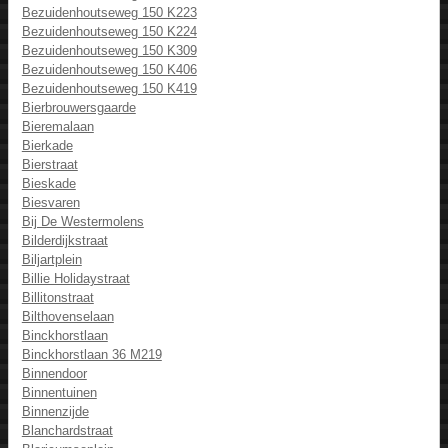
Bezuidenhoutseweg 150 K223
Bezuidenhoutseweg 150 K224
Bezuidenhoutseweg 150 K309
Bezuidenhoutseweg 150 K406
Bezuidenhoutseweg 150 K419
Bierbrouwersgaarde
Bieremalaan
Bierkade
Bierstraat
Bieskade
Biesvaren
Bij De Westermolens
Bilderdijkstraat
Biljartplein
Billie Holidaystraat
Billitonstraat
Bilthovenselaan
Binckhorstlaan
Binckhorstlaan 36 M219
Binnendoor
Binnentuinen
Binnenzijde
Blanchardstraat