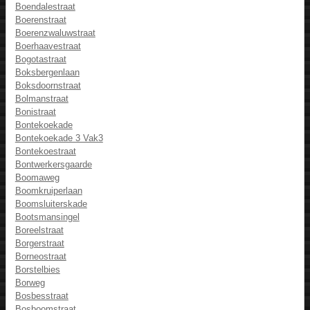
Boendalestraat
Boerenstraat
Boerenzwaluwstraat
Boerhaavestraat
Bogotastraat
Boksbergenlaan
Boksdoornstraat
Bolmanstraat
Bonistraat
Bontekoekade
Bontekoekade 3 Vak3
Bontekoestraat
Bontwerkersgaarde
Boomaweg
Boomkruiperlaan
Boomsluiterskade
Bootsmansingel
Boreelstraat
Borgerstraat
Borneostraat
Borstelbies
Borweg
Bosbesstraat
Bosboomstraat