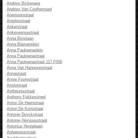
Andries Bickerweg
Andries Van Coolhempad
Anemoonstraat
Anjelierstraat
Ankerstraat
Ankeveensestraat
Anna Bijnslaan
Anna Blamanplein
Anna Paulownaplein
Anna Paulownastraat
Anna Paulownastraat 117 F006
Anna Van Hannoverstraat
Annastraat
Annie Foorestraat
Anslostraat
Antheunisstraat
Anthony Fokkersingel
Anton De Haenstraat
Anton De Komstraat
Antonie Duyckstraat
Antonie Heinsiusstraat
Antonius Heggelaan
Antwerpsestraat
Apeldoornselaan