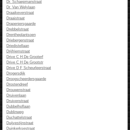
Dr. Schaepmanstraat
Dr. Van Welylaan
Draaikeverstraat
Draaistraat
Drapeniersgaarde
Drebbelstraat
Drentheplantsoen
Driebergenstraat
Driedistellaan
Drijfriemstraat
Drive C H De Grooterf
Drive C H De Grootstr
Drive D F Scheurleerstraat
Drogersdijk
Droogscheerdersgaarde
Drostendreef
Drouwenstraat
Druivenlaan
Druivenstraat
Dubbelhoflaan
Dublinweg
Duchattelstraat
Duijvestijnstraat
Duinkerksestraat