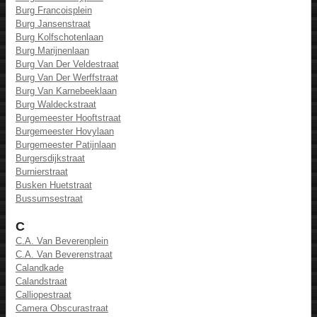
Burg Francoisplein
Burg Jansenstraat
Burg Kolfschotenlaan
Burg Marijnenlaan
Burg Van Der Veldestraat
Burg Van Der Werffstraat
Burg Van Karnebeeklaan
Burg Waldeckstraat
Burgemeester Hooftstraat
Burgemeester Hovylaan
Burgemeester Patijnlaan
Burgersdijkstraat
Burnierstraat
Busken Huetstraat
Bussumsestraat
C
C.A. Van Beverenplein
C.A. Van Beverenstraat
Calandkade
Calandstraat
Calliopestraat
Camera Obscurastraat