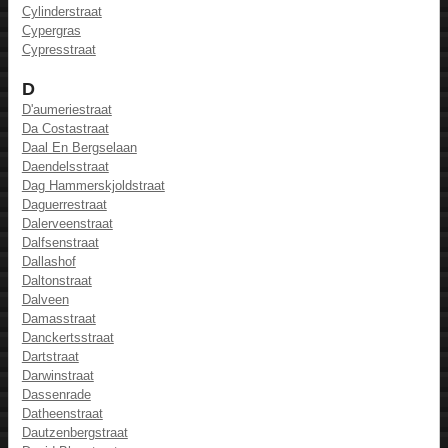
Cylinderstraat
Cypergras
Cypresstraat
D
D'aumeriestraat
Da Costastraat
Daal En Bergselaan
Daendelsstraat
Dag Hammerskjoldstraat
Daguerrestraat
Dalerveenstraat
Dalfsenstraat
Dallashof
Daltonstraat
Dalveen
Damasstraat
Danckertsstraat
Dartstraat
Darwinstraat
Dassenrade
Datheenstraat
Dautzenbergstraat