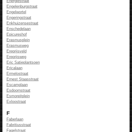
Energiestraat
Engelenburgstraat
Engelwortel
Engeringstraat
Enkhuizensestraat
Enschedelaan
Epicureshof
Erasmusplein
Erasmusweg
Ereprijsveld
Ereprijsweg
Eric Satieplantsoen
Ericalaan
Ermelostraat
Ernest Staasstraat
Escamplaan
Esdoornstraat
Esmoreitplein
Exloostraat
F
Faberlaan
Fabritiusstraat
Fagelstraat