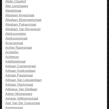
Abdis Clarahof
Abe Lenstraweg
Abeelstraat
Abraham Amptstraat
Abraham Bloemaertstraat
Abraham Patrasstraat
Abraham Van Beyerenstr
Abrikozenplein
Abrikozenstraat
Acaciastraat
Achter Raamstraat
Achterlijn
Achterom
Adelheidstraat
Adriaan Coenenstraat
Adriaan Goekooplaan
Adriaan Pauwstraat
Adriaan Van Leeuwenlaan
Adriaan Vlackstraat
Adrianus Van Driellaan
Adrien Moonenweg
Aeneas Veltkampstraat
Aert Van Der Goesstraat
Agnietenpad