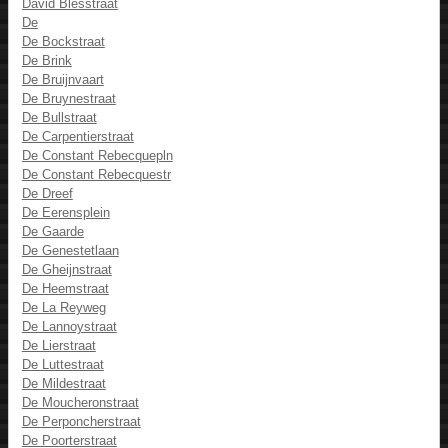
David Blesstraat
De
De Bockstraat
De Brink
De Bruijnvaart
De Bruynestraat
De Bullstraat
De Carpentierstraat
De Constant Rebecquepln
De Constant Rebecquestr
De Dreef
De Eerensplein
De Gaarde
De Genestetlaan
De Gheijnstraat
De Heemstraat
De La Reyweg
De Lannoystraat
De Lierstraat
De Luttestraat
De Mildestraat
De Moucheronstraat
De Perponcherstraat
De Poorterstraat