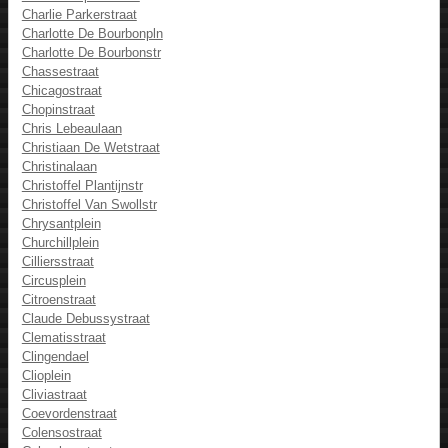
Charlie Parkerstraat
Charlotte De Bourbonpln
Charlotte De Bourbonstr
Chassestraat
Chicagostraat
Chopinstraat
Chris Lebeaulaan
Christiaan De Wetstraat
Christinalaan
Christoffel Plantijnstr
Christoffel Van Swollstr
Chrysantplein
Churchillplein
Cilliersstraat
Circusplein
Citroenstraat
Claude Debussystraat
Clematisstraat
Clingendael
Clioplein
Cliviastraat
Coevordenstraat
Colensostraat