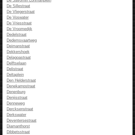
De Savornin Lohmanplein
De Sillestraat
De Vliegerstraat
De Voswater
De Vriesstraat
De Vroomedijk
Dedelstraat
Dedemsvaartweg
Deimanstraat
Dekkershoek
Delagoastraat
Delftselaan
Delistraat
Deltaplein
Den Helderstraat
Denekampstraat
Denenburg
Denijsstraat
Denneweg
Dercksenstraat
Derkswater
Deventersestraat
Diamanthorst
Dibbetsstraat