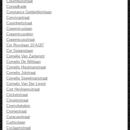
Columbusstraat
Conradkade
Constance Gelderblomlaan
Convivastraat
Coornhertstraat
Copernicuslaan
Copernicusplein
Copernicusstraat
Cor Ruyslaan 10 A187
Cor Spaanslaan
Cornelie Van Zantenstr
Cornelis De Wittlaan
Cornelis Houtmanstraat
Cornelis Jolstraat
Cornelis Speelmanstraat
Cornelis Van Der Lijnstr
Cort Heyligersstraat
Cricketstraat
Crispijnstraat
Cromvlietplein
Cronjestraat
Curacaostraat
Curtisslaan
Cyclaamstraat