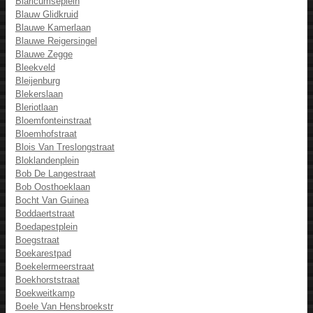
Blaricumseplein
Blauw Glidkruid
Blauwe Kamerlaan
Blauwe Reigersingel
Blauwe Zegge
Bleekveld
Bleijenburg
Blekerslaan
Bleriotlaan
Bloemfonteinstraat
Bloemhofstraat
Blois Van Treslongstraat
Bloklandenplein
Bob De Langestraat
Bob Oosthoeklaan
Bocht Van Guinea
Boddaertstraat
Boedapestplein
Boegstraat
Boekarestpad
Boekelermeerstraat
Boekhorststraat
Boekweitkamp
Boele Van Hensbroekstr