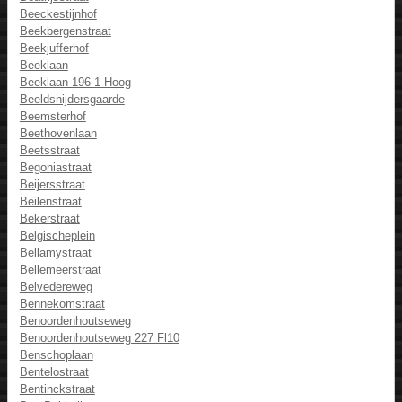
Beeckestijnhof
Beekbergenstraat
Beekjufferhof
Beeklaan
Beeklaan 196 1 Hoog
Beeldsnijdersgaarde
Beemsterhof
Beethovenlaan
Beetsstraat
Begoniastraat
Beijersstraat
Beilenstraat
Bekerstraat
Belgischeplein
Bellamystraat
Bellemeerstraat
Belvedereweg
Bennekomstraat
Benoordenhoutseweg
Benoordenhoutseweg 227 Fl10
Benschoplaan
Bentelostraat
Bentinckstraat