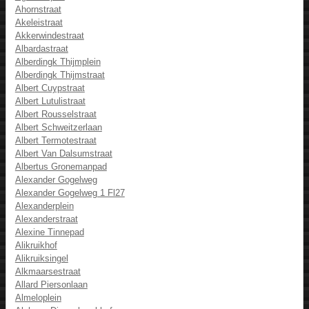
Ahornstraat
Akeleistraat
Akkerwindestraat
Albardastraat
Alberdingk Thijmplein
Alberdingk Thijmstraat
Albert Cuypstraat
Albert Lutulistraat
Albert Rousselstraat
Albert Schweitzerlaan
Albert Termotestraat
Albert Van Dalsumstraat
Albertus Gronemanpad
Alexander Gogelweg
Alexander Gogelweg 1 Fl27
Alexanderplein
Alexanderstraat
Alexine Tinnepad
Alikruikhof
Alikruiksingel
Alkmaarsestraat
Allard Piersonlaan
Almeloplein