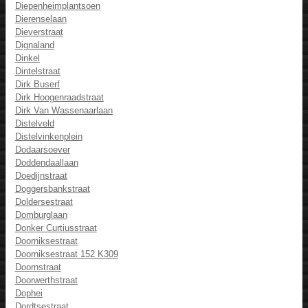
Diepenheimplantsoen
Dierenselaan
Dieverstraat
Dignaland
Dinkel
Dintelstraat
Dirk Buserf
Dirk Hoogenraadstraat
Dirk Van Wassenaarlaan
Distelveld
Distelvinkenplein
Dodaarsoever
Doddendaallaan
Doedijnstraat
Doggersbankstraat
Doldersestraat
Domburglaan
Donker Curtiusstraat
Doorniksestraat
Doorniksestraat 152 K309
Doornstraat
Doorwerthstraat
Dophei
Dordtsestraat