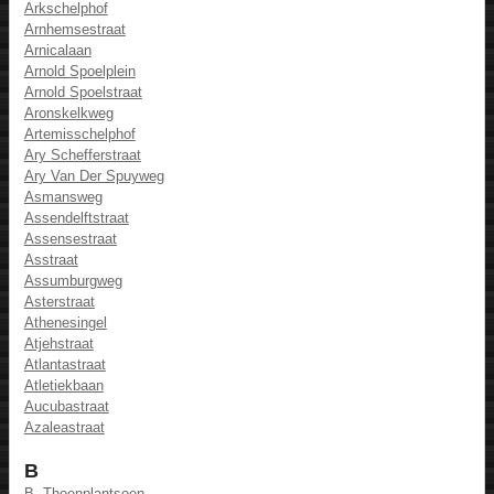
Arkschelphof
Arnhemsestraat
Arnicalaan
Arnold Spoelplein
Arnold Spoelstraat
Aronskelkweg
Artemisschelphof
Ary Schefferstraat
Ary Van Der Spuyweg
Asmansweg
Assendelftstraat
Assensestraat
Asstraat
Assumburgweg
Asterstraat
Athenesingel
Atjehstraat
Atlantastraat
Atletiekbaan
Aucubastraat
Azaleastraat
B
B. Thoenplantsoen