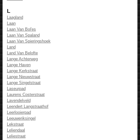
L
Laagland
Laan
Laan Van Bol'es
Laan Van Spaland
Laan Van Spieringshoek
Land
Land Van Belofte
Lange Achterweg
Lange Haven
Lange Kerkstraat
Lange Nieuwstraat
Lange Singelstraat
Laseurpad
Laurens Costerstraat
Lavendelveld
Leendert Langstraathof
Leerlooierpad
Leeuweriksingel
Lekstraat
Leliendaal
Leliestraat