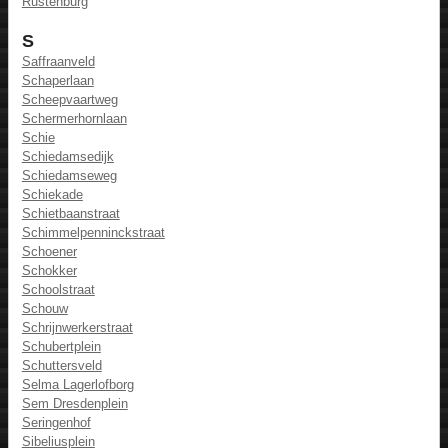
Rustenburg
S
Saffraanveld
Schaperlaan
Scheepvaartweg
Schermerhornlaan
Schie
Schiedamsedijk
Schiedamseweg
Schiekade
Schietbaanstraat
Schimmelpenninckstraat
Schoener
Schokker
Schoolstraat
Schouw
Schrijnwerkerstraat
Schubertplein
Schuttersveld
Selma Lagerlofborg
Sem Dresdenplein
Seringenhof
Sibeliusplein