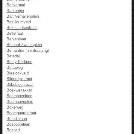
Barbierpad
Barkentijn
Bart Verhallenplein
Basilicumveld
Beierlandsestraat
Bellstraat
Berkenlaan
Bernard Zweersplein
Bernardus Ijzerdraatsngl
Betedal
Betsy Perkpad
Bettoweg
Bieslookveld
Bilderdijkstraat
Blikslagerstraat
Boekweitakker
Boerhaavelaan
Boerhaaveplein
Bokelweg
Boomgaardstraat
Borodinlaan
Bosboomlaan
Bospad