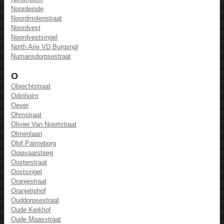
Noordeinde
Noordmolenstraat
Noordvest
Noordvestsingel
North Arie VD Burgsngl
Numansdorpsestraat
O
Obrechtstraat
Odinholm
Oever
Ohmstraat
Olivier Van Noortstraat
Olmenlaan
Olof Palmeborg
Ooievaarsteeg
Oosterstraat
Oostsingel
Oranjestraat
Oranjetiphof
Ouddorpsestraat
Oude Kerkhof
Oude Maasstraat