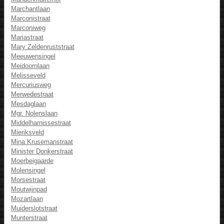
Marchantlaan
Marconistraat
Marconiweg
Mariastraat
Mary Zeldenruststraat
Meeuwensingel
Meidoornlaan
Melisseveld
Mercuriusweg
Merwedestraat
Mesdaglaan
Mgr. Nolenslaan
Middelharnissestraat
Mieriksveld
Mina Krusemanstraat
Minister Donkerstraat
Moerbeigaarde
Molensingel
Morsestraat
Moutwijnpad
Mozartlaan
Muiderslotstraat
Munterstraat