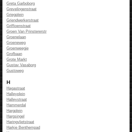
Greta Garboborg
Grevelingenstraat
Griegplein
Griendwerkerstraat
Griffioenstraat
Groen Van Prinstererstr
Groenelaan
Groeneweg
Groenweegje
Grofbaan
Grote Markt
Gustav Vasaborg
Gustoweg
H
Hagastraat
Halleyplein
Halleystraat
Hammerdal
Hargplein
Hargsingel
Haringvlietstraat
Harkje Benthempad