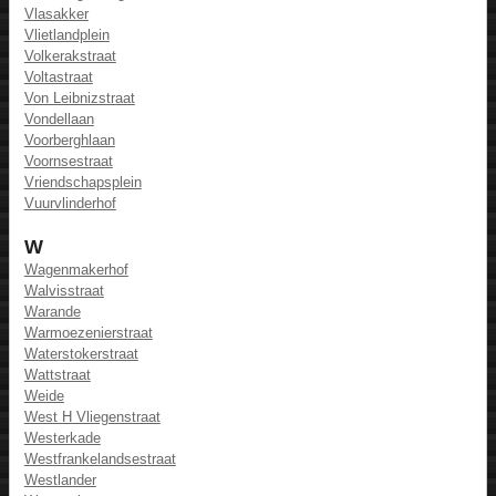
Vlasakker
Vlietlandplein
Volkerakstraat
Voltastraat
Von Leibnizstraat
Vondellaan
Voorberghlaan
Voornsestraat
Vriendschapsplein
Vuurvlinderhof
W
Wagenmakerhof
Walvisstraat
Warande
Warmoezenierstraat
Waterstokerstraat
Wattstraat
Weide
West H Vliegenstraat
Westerkade
Westfrankelandsestraat
Westlander