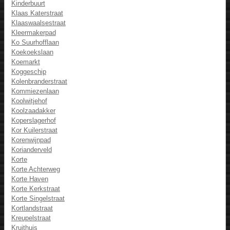
Kinderbuurt
Klaas Katerstraat
Klaaswaalsestraat
Kleermakerpad
Ko Suurhofflaan
Koekoekslaan
Koemarkt
Koggeschip
Kolenbranderstraat
Kommiezenlaan
Koolwitjehof
Koolzaadakker
Koperslagerhof
Kor Kuilerstraat
Korenwijnpad
Korianderveld
Korte
Korte Achterweg
Korte Haven
Korte Kerkstraat
Korte Singelstraat
Kortlandstraat
Kreupelstraat
Kruithuis