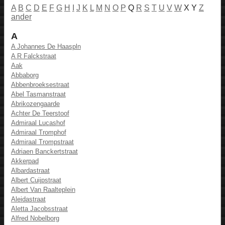
A
B
C
D
E
F
G
H
I
J
K
L
M
N
O
P
Q
R
S
T
U
V
W
X Y
Z
ander
A
A Johannes De Haaspln
A R Falckstraat
Aak
Abbaborg
Abbenbroeksestraat
Abel Tasmanstraat
Abrikozengaarde
Achter De Teerstoof
Admiraal Lucashof
Admiraal Tromphof
Admiraal Trompstraat
Adriaen Banckertstraat
Akkerpad
Albardastraat
Albert Cuijpstraat
Albert Van Raalteplein
Aleidastraat
Aletta Jacobsstraat
Alfred Nobelborg