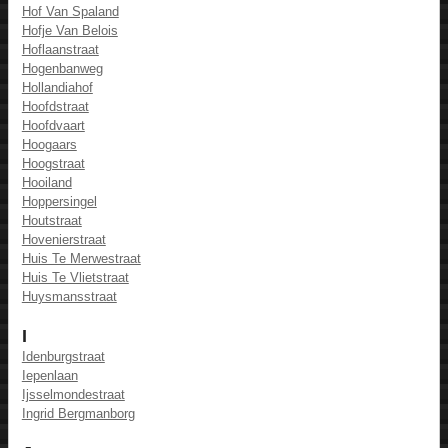
Hof Van Spaland
Hofje Van Belois
Hoflaanstraat
Hogenbanweg
Hollandiahof
Hoofdstraat
Hoofdvaart
Hoogaars
Hoogstraat
Hooiland
Hoppersingel
Houtstraat
Hovenierstraat
Huis Te Merwestraat
Huis Te Vlietstraat
Huysmansstraat
I
Idenburgstraat
Iepenlaan
Ijsselmondestraat
Ingrid Bergmanborg