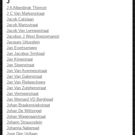
J
J A Alberdingk Thijmstr
J C Van Markenstraat
Jacob Catslaan
Jacob Marisstraat
Jacob Van Lennepstraat
Jacobus J West Boezemanstr
Jacques Urlusplein
Jan Evertsenweg
Jan Jacobus Smitpad
Jan Kijnestraat
Jan Steenstraat
Jan Van Avennesstraat
Jan Van Galenstraat
Jan Van Riebeeckweg
Jan Van Zutphenstraat
Jan Vermeerstraat
Jan Wernard VD Berghpad
Johan Braakensiekstraat
Johan De Wittsingel
Johan Wagenaarstraat
Johann Straussplein
Johanna Naberpad
Joop Den Uyllaan