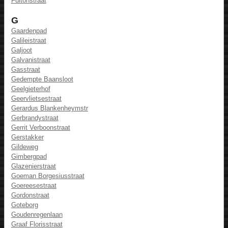
Fultonstraat
G
Gaardenpad
Galileistraat
Galjoot
Galvanistraat
Gasstraat
Gedempte Baansloot
Geelgieterhof
Geervlietsestraat
Gerardus Blankenheymstr
Gerbrandystraat
Gerrit Verboonstraat
Gerstakker
Gildeweg
Gimbergpad
Glazenierstraat
Goeman Borgesiusstraat
Goereesestraat
Gordonstraat
Goteborg
Goudenregenlaan
Graaf Florisstraat