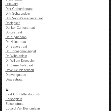
Dilleveld
Dirk Gerhardtstraat
Dirk Schaferplein
Dirk Van Wassenaarstraat
Doeleplein
Donker Curtiusstraat
Dorpsstraat
Dr. Kuyperlaan
Dr. Noletstraat
Dr. Sauerstraat
Dr. Schaepmansingel
Dr. Wibautplein
Dr. Willem Dreesplein
Dr. Zamenhofstraat
Drive De Visserlaan
Druivengaarde
Dwarsstraat
E
East C F Hellendoornstr
Edisonplein
Edisonstraat
Eduard Van Beinumlaan