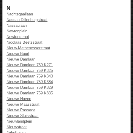
N
Nachtegaallaan
Nassau Dillenburgstraat
Nassaulaan
Newtonplein
Newtonstraat
Nicolaas Beetsstraat
Nieuw-Mathenesserstraat
Nieuwe Buurt
Nieuwe Damlaan
Nieuwe Damlaan 759 K271
Nieuwe Damlaan 759 K325
Nieuwe Damlaan 759 K343
Nieuwe Damlaan 759 K384
Nieuwe Damlaan 759 K829
Nieuwe Damlaan 759 K835
Nieuwe Haven
Nieuwe Maasstraat
Nieuwe Passage
Nieuwe Sluisstraat
Nieuwlandplein
Nieuwstraat
Nijhoffplein