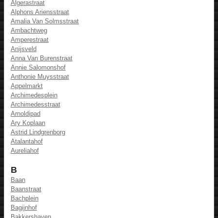
Algerastraat
Alphons Ariensstraat
Amalia Van Solmsstraat
Ambachtweg
Amperestraat
Anijsveld
Anna Van Burenstraat
Annie Salomonshof
Anthonie Muysstraat
Appelmarkt
Archimedesplein
Archimedesstraat
Arnoldipad
Ary Koplaan
Astrid Lindgrenborg
Atalantahof
Aureliahof
B
Baan
Baanstraat
Bachplein
Bagijnhof
Bakkershaven