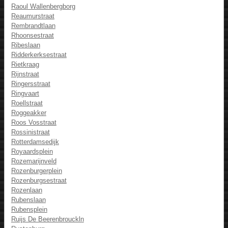
Raoul Wallenbergborg
Reaumurstraat
Rembrandtlaan
Rhoonsestraat
Ribeslaan
Ridderkerksestraat
Rietkraag
Rijnstraat
Ringersstraat
Ringvaart
Roellstraat
Roggeakker
Roos Vosstraat
Rossinistraat
Rotterdamsedijk
Royaardsplein
Rozemarijnveld
Rozenburgerplein
Rozenburgsestraat
Rozenlaan
Rubenslaan
Rubensplein
Ruijs De Beerenbrouckln