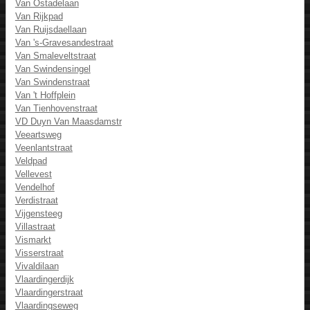
Van Ostadelaan
Van Rijkpad
Van Ruijsdaellaan
Van 's-Gravesandestraat
Van Smaleveltstraat
Van Swindensingel
Van Swindenstraat
Van 't Hoffplein
Van Tienhovenstraat
VD Duyn Van Maasdamstr
Veeartsweg
Veenlantstraat
Veldpad
Vellevest
Vendelhof
Verdistraat
Vijgensteeg
Villastraat
Vismarkt
Visserstraat
Vivaldilaan
Vlaardingerdijk
Vlaardingerstraat
Vlaardingseweg