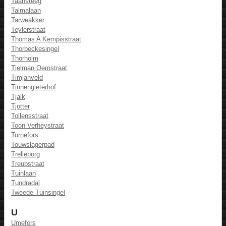
Taansteeg
Talmalaan
Tarweakker
Teylerstraat
Thomas A Kempisstraat
Thorbeckesingel
Thorholm
Tielman Oemstraat
Timjanveld
Tinnengieterhof
Tjalk
Tjotter
Tollensstraat
Toon Verheystraat
Tornefors
Touwslagerpad
Trelleborg
Treubstraat
Tuinlaan
Tundradal
Tweede Tuinsingel
U
Umefors