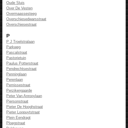
Oude Sluis
Over De Vesten
Overmaassesteeg
Overschiesedwarsstraat
Overschiesestraat
P
P J Troelstralaan
Parkweg
Pascalstraat
Pastorietuin
Paulus Potterstraat
Pendrechtsestraat
Penninglaan
Perenlaan
Pernissestraat
Perzikengaarde
Peter Van Anrooylaan
Piersonstraat
Pieter De Hooghstraat
Pieter Loopuytstraat
Plein Eendragt
Ploegstraat