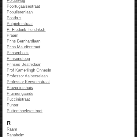
Polderweg
Poortugaalsestraat
Populierenlaan
Postbus
Potgieterstraat
Pr Frederik Hendrikstr
Praam
Prins Bernhardlaan
Prins Mauritsstraat
Prinsenhoek
Prinsensteeg
Prinses Beatrixlaan
Prof Kamerlingh Onnesln
Professor Aalberselaan
Professor Keesomstraat
Proveniershuis
Pruimengaarde
Puccinistraat
Punter
Puttershoeksestraat
R
Raam
Ranaholm