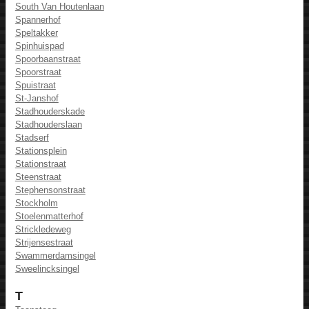
South Van Houtenlaan
Spannerhof
Speltakker
Spinhuispad
Spoorbaanstraat
Spoorstraat
Spuistraat
St-Janshof
Stadhouderskade
Stadhouderslaan
Stadserf
Stationsplein
Stationstraat
Steenstraat
Stephensonstraat
Stockholm
Stoelenmatterhof
Strickledeweg
Strijensestraat
Swammerdamsingel
Sweelincksingel
T