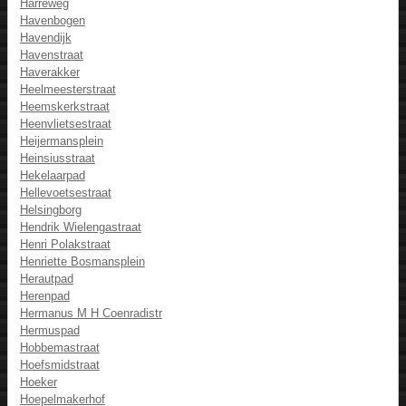
Harreweg
Havenbogen
Havendijk
Havenstraat
Haverakker
Heelmeesterstraat
Heemskerkstraat
Heenvlietsestraat
Heijermansplein
Heinsiusstraat
Hekelaarpad
Hellevoetsestraat
Helsingborg
Hendrik Wielengastraat
Henri Polakstraat
Henriette Bosmansplein
Herautpad
Herenpad
Hermanus M H Coenradistr
Hermuspad
Hobbemastraat
Hoefsmidstraat
Hoeker
Hoepelmakerhof