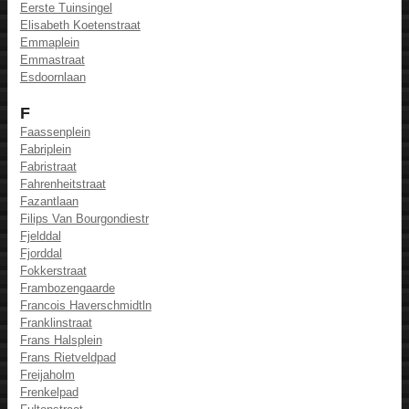
Eerste Tuinsingel
Elisabeth Koetenstraat
Emmaplein
Emmastraat
Esdoornlaan
F
Faassenplein
Fabriplein
Fabristraat
Fahrenheitstraat
Fazantlaan
Filips Van Bourgondiestr
Fjelddal
Fjorddal
Fokkerstraat
Frambozengaarde
Francois Haverschmidtln
Franklinstraat
Frans Halsplein
Frans Rietveldpad
Freijaholm
Frenkelpad