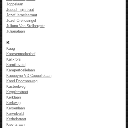
Joppelaan
Joseph Eijlstraat
Jozef Israelsstraat
Jozef Oreliosingel
Juliana Van Stolbergstr
Julianalaan
K
Kaag
Kaarsenmakerhof
Kalixfors
Kamilleveld
Kamperfoelielaan
Kappeyne VD Coppellolaan
Karel Doormanweg
Kasteelweg
Kepplerstraat
Kerklaan
Kerkweg
Kersenlaan
Kervelveld
Kethelstraat
Kievitslaan