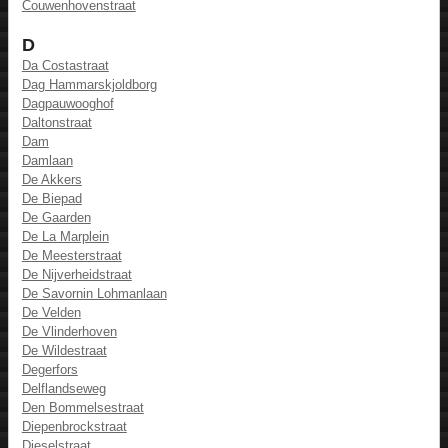
Couwenhovenstraat
D
Da Costastraat
Dag Hammarskjoldborg
Dagpauwooghof
Daltonstraat
Dam
Damlaan
De Akkers
De Biepad
De Gaarden
De La Marplein
De Meesterstraat
De Nijverheidstraat
De Savornin Lohmanlaan
De Velden
De Vlinderhoven
De Wildestraat
Degerfors
Delflandseweg
Den Bommelsestraat
Diepenbrockstraat
Dieselstraat