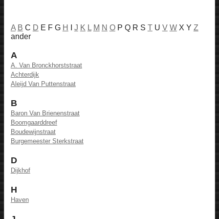
A
B
C
D
E F G
H
I
J
K
L
M
N
O
P Q R S
T
U
V
W
X Y
Z
ander
A
A. Van Bronckhorststraat
Achterdijk
Aleijd Van Puttenstraat
B
Baron Van Brienenstraat
Boomgaarddreef
Boudewijnstraat
Burgemeester Sterkstraat
D
Dijkhof
H
Haven
J