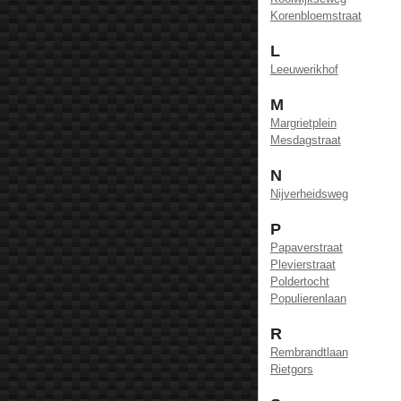
Korenbloemstraat
L
Leeuwerikhof
M
Margrietplein
Mesdagstraat
N
Nijverheidsweg
P
Papaverstraat
Plevierstraat
Poldertocht
Populierenlaan
R
Rembrandtlaan
Rietgors