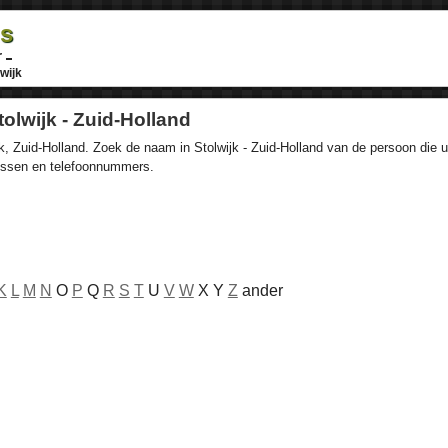
ds
r
wijk
olwijk - Zuid-Holland
, Zuid-Holland. Zoek de naam in Stolwijk - Zuid-Holland van de persoon die u 
ressen en telefoonnummers.
K
L
M
N
O
P
Q
R
S
T
U
V
W
X Y
Z
ander