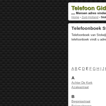
Telefoon Gi
Mensen adres vinde
Home
›
Zuid-Holland
›
Stol
Telefoonboek St
Telefoonboek van Stolwijk
telefoonboek vindt u ad
A
B
C
D
E
F
G
H
I
J
A
Achter De Kerk
Azaleastraat
B
Begoniastraat
Beijerscheweg