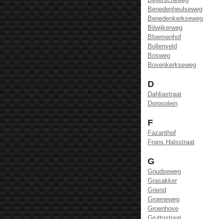
Benedenheulseweg
Benedenkerkseweg
Bilwijkerweg
Bloemenhof
Bollenveld
Bosweg
Bovenkerkseweg
D
Dahliastraat
Dorpsplein
F
Fazanthof
Frans Halsstraat
G
Goudseweg
Grasakker
Griend
Groeneweg
Groenhove
Gruttostraat