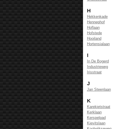
H
Hekkenkade
Hennephof
Hoflaan
Hofstede
Hooiland
Hortensialaan
I
In De Bogerd
Industrieweg
Irisstraat
J
Jan Steenlaan
K
Karekietstraat
Kerklaan
Kerspelpad
Kievitslaan
Koolwijkseweg