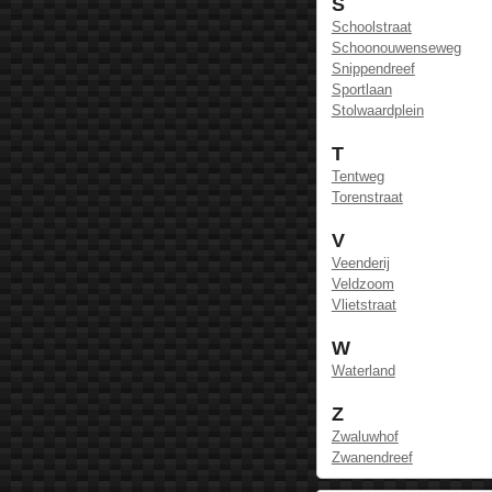
S
Schoolstraat
Schoonouwenseweg
Snippendreef
Sportlaan
Stolwaardplein
T
Tentweg
Torenstraat
V
Veenderij
Veldzoom
Vlietstraat
W
Waterland
Z
Zwaluwhof
Zwanendreef