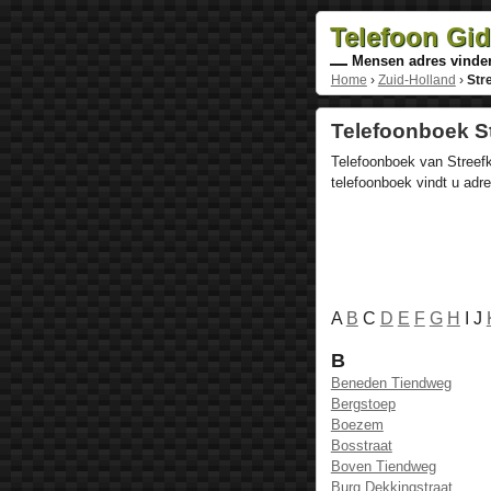
Telefoon Gi
Mensen adres vinde
Home
›
Zuid-Holland
›
Str
Telefoonboek St
Telefoonboek van Streefke
telefoonboek vindt u ad
A
B
C
D
E
F
G
H
I J
B
Beneden Tiendweg
Bergstoep
Boezem
Bosstraat
Boven Tiendweg
Burg Dekkingstraat