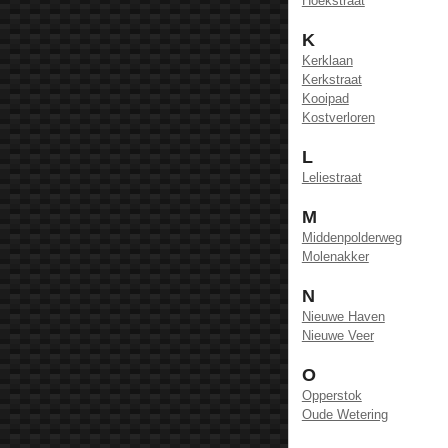
Hoekstraat
K
Kerklaan
Kerkstraat
Kooipad
Kostverloren
L
Leliestraat
M
Middenpolderweg
Molenakker
N
Nieuwe Haven
Nieuwe Veer
O
Opperstok
Oude Wetering