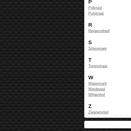
P
Pijlkruid
Putstraat
R
Reigersdreef
S
Strevenaer
T
Torenstraat
W
Watermunt
Weidepad
Wilgenhof
Z
Zwanenvliet