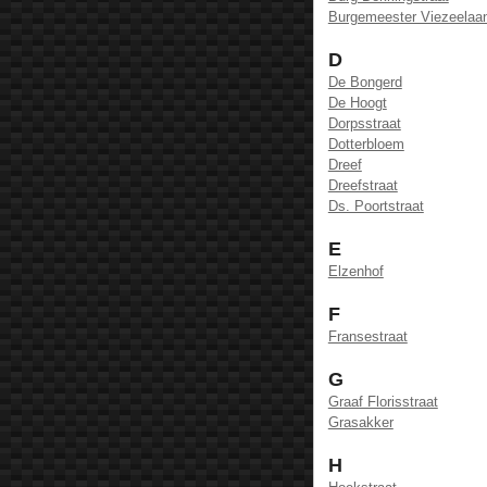
Burgemeester Viezeelaa
D
De Bongerd
De Hoogt
Dorpsstraat
Dotterbloem
Dreef
Dreefstraat
Ds. Poortstraat
E
Elzenhof
F
Fransestraat
G
Graaf Florisstraat
Grasakker
H