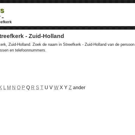
ds
r
eefkerk
reefkerk - Zuid-Holland
rk, Zuid-Holland. Zoek de naam in Streefkerk - Zuid-Holland van de persoon d
ressen en telefoonnummers.
K
L
M
N
O
P
Q
R
S
T
U V
W
X Y
Z
ander