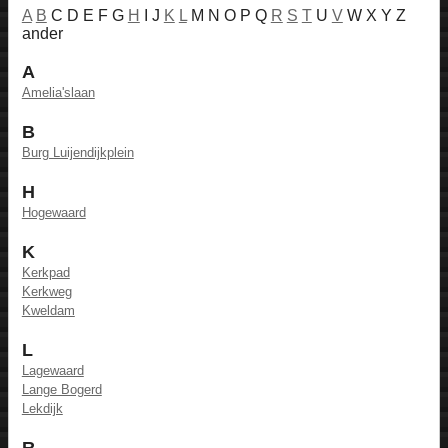
A
B
C D E F G
H
I J
K
L
M N O P Q
R
S
T
U
V
W X Y Z
ander
A
Amelia'slaan
B
Burg Luijendijkplein
H
Hogewaard
K
Kerkpad
Kerkweg
Kweldam
L
Lagewaard
Lange Bogerd
Lekdijk
R