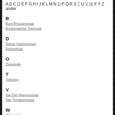
A
B
C
D
E F G H I J K L M N
O
P Q R S
T
U
V
W
X Y Z
ander
B
Burg Brouwerstraat
Burgemeester Topstraat
D
Dokter Ingelsestraat
Dorpsstraat
O
Oosteinde
T
Tolsteeg
V
Van Der Hoevenstraat
Van Tongerenstraat
W